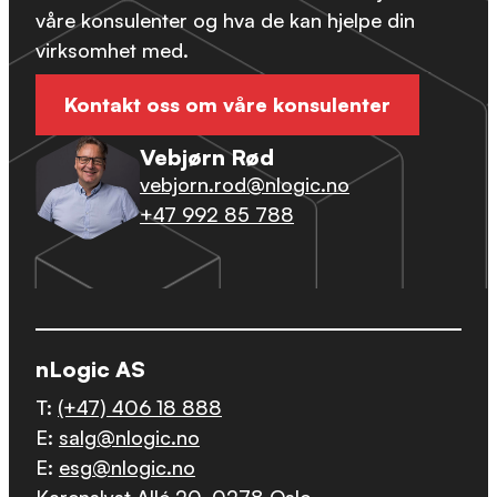
våre konsulenter og hva de kan hjelpe din
virksomhet med.
Kontakt oss om våre konsulenter
Vebjørn Rød
vebjorn.rod@nlogic.no
+47 992 85 788
nLogic AS
T:
(+47) 406 18 888
E:
salg@nlogic.no
E:
esg@nlogic.no
Karenslyst Allé 20, 0278 Oslo