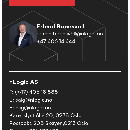
Erlend Bonesvoll
erlend.bonesvoll@nlogic.no
+47 406 14 444
nLogic AS
T:
(+47) 406 18 888
E:
salg@nlogic.no
E:
esg@nlogic.no
Karenslyst Allé 20, 0278 Oslo
Postboks 208 Skøyen,0213 Oslo