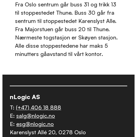
Fra Oslo sentrum går buss 31 og trikk 13
til stoppestedet Thune. Buss 30 går fra
sentrum til stoppestedet Karenslyst Alle.
Fra Majorstuen går buss 20 til Thune.
Nærmeste togstasjon er Skøyen stasjon.
Alle disse stoppestedene har maks 5
minutters gåavstand til vårt kontor.
nLogic AS
T:
(+47) 406 18 888
E:
salg@nlogic.no
E:
esg@nlogic.no
Karenslyst Allé 20, 0278 Oslo