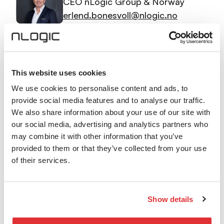
CEO nLogic Group & Norway
erlend.bonesvoll@nlogic.no
+47 406 14 444
Kontakt oss
This website uses cookies
We use cookies to personalise content and ads, to
provide social media features and to analyse our traffic.
Besøksadresse
We also share information about your use of our site with
Karenslyst Allé 20, 0278 Oslo, Norge
our social media, advertising and analytics partners who
may combine it with other information that you’ve
Postadresse
provided to them or that they’ve collected from your use
Postboks 208 Skøyen, 0213 Oslo, Norge
of their services.
Fakturaadresse
faktura@nlogic.no
Show details
ESG henvendelser