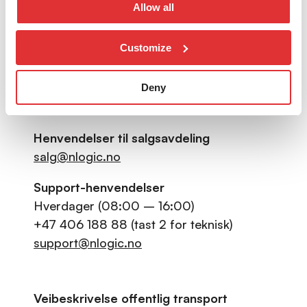
esg@nlogic.no
Allow all
Customize
Kontaktinformasjon generelle
henvendelser
+47 406 188 88
Deny
post@nlogic.no
Henvendelser til salgsavdeling
salg@nlogic.no
Support-henvendelser
Hverdager (08:00 – 16:00)
+47 406 188 88 (tast 2 for teknisk)
support@nlogic.no
Veibeskrivelse offentlig transport