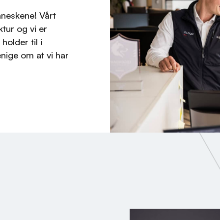
nneskene! Vårt
ktur og vi er
holder til i
enige om at vi har