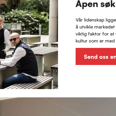
Åpen sø
Vår lidenskap lig
å utvikle markedet
viktig faktor for a
kultur som er med
Send oss e