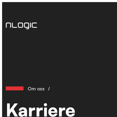
Hopp
til
innhold
Om oss
/
Karriere