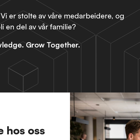
! Vi er stolte av våre medarbeidere, og
i en del av vår familie?
wledge. Grow Together.
be hos oss