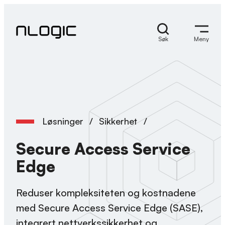
Hopp
til
innhold
Søk
Meny
Løsninger
/
Sikkerhet
/
Secure Access Service
Edge
Reduser kompleksiteten og kostnadene
med Secure Access Service Edge (SASE),
integrert nettverkssikkerhet og