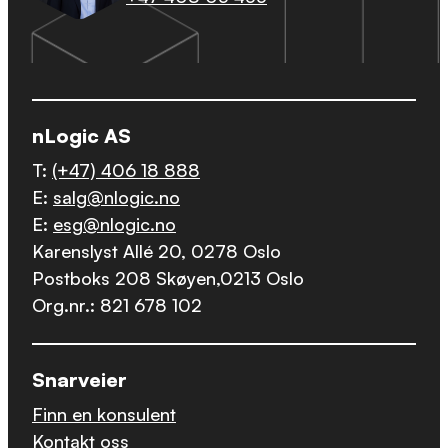
nLogic AS
T:
(+47) 406 18 888
E:
salg@nlogic.no
E:
esg@nlogic.no
Karenslyst Allé 20, 0278 Oslo
Postboks 208 Skøyen,0213 Oslo
Org.nr.: 821 678 102
Snarveier
Finn en konsulent
Kontakt oss