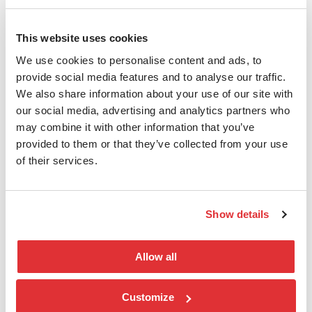
Zero trust network access
This website uses cookies
Autentisering og autorisasjon av alle
We use cookies to personalise content and ads, to
brukere og enheter, uansett om de
provide social media features and to analyse our traffic.
befinner seg i eller utenfor nettverket.
We also share information about your use of our site with
our social media, advertising and analytics partners who
may combine it with other information that you’ve
provided to them or that they’ve collected from your use
of their services.
Show details
Allow all
Customize