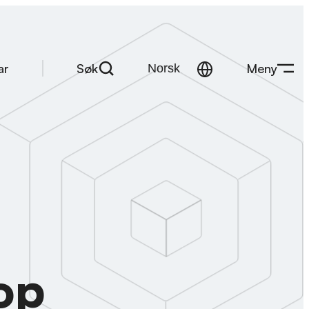
Søk
Meny
ar
op