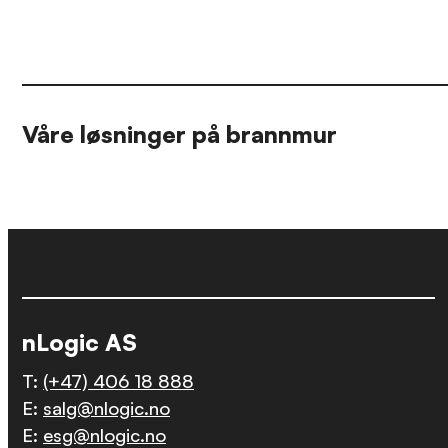
Våre løsninger på brannmur
nLogic AS
T:
(+47) 406 18 888
E:
salg@nlogic.no
E:
esg@nlogic.no