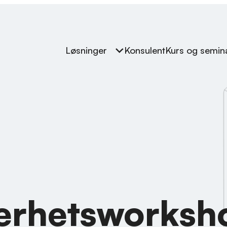
Løsninger
Konsulent
Kurs og semin
kerhetsworksh