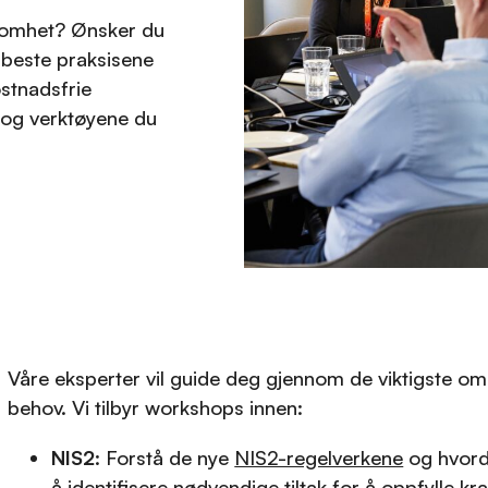
ksomhet? Ønsker du
 beste praksisene
ostnadsfrie
 og verktøyene du
Våre eksperter vil guide deg gjennom de viktigste omr
behov. Vi tilbyr workshops innen:
NIS2
: Forstå de nye
NIS2-regelverkene
og hvorda
å identifisere nødvendige tiltak for å oppfylle kr