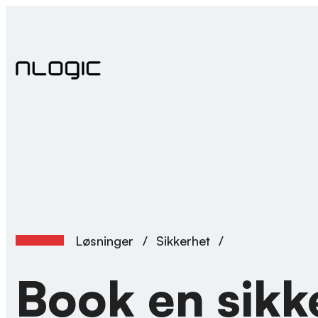
Hopp
til
innhold
Løsninger
/
Sikkerhet
/
Book en sik