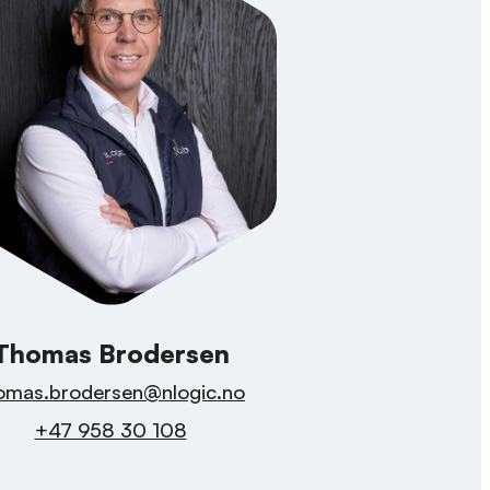
Thomas Brodersen
omas.brodersen@nlogic.no
+47 958 30 108