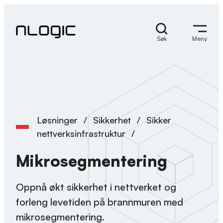
Hopp
til
innhold
Søk
Meny
Løsninger
/
Sikkerhet
/
Sikker
nettverksinfrastruktur
/
Mikrosegmentering
Oppnå økt sikkerhet i nettverket og
forleng levetiden på brannmuren med
mikrosegmentering.