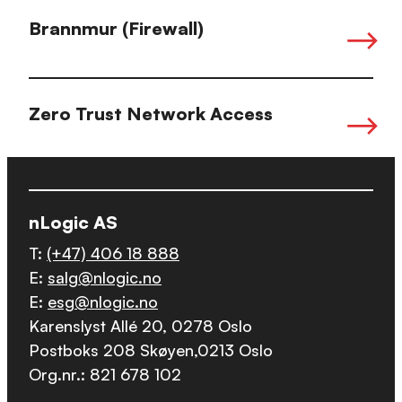
Brannmur (Firewall)
Zero Trust Network Access
nLogic AS
T:
(+47) 406 18 888
E:
salg@nlogic.no
E:
esg@nlogic.no
Karenslyst Allé 20, 0278 Oslo
Postboks 208 Skøyen,0213 Oslo
Org.nr.: 821 678 102