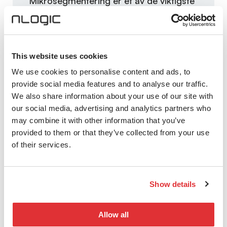
Mikrosegmentering er et av de viktigste
tiltakene man kan gjøre for å hindre og
begrense angrep. Mikrosegmentering er
et av tiltakene NSM anbefaler, vi hjelper
deg med å støtte disse tiltakene.
This website uses cookies
We use cookies to personalise content and ads, to
provide social media features and to analyse our traffic.
We also share information about your use of our site with
Mikrosegmentering, visualisering
our social media, advertising and analytics partners who
og nettverksautomasjon
may combine it with other information that you’ve
provided to them or that they’ve collected from your use
Vi hjelper våre kunder med å design,
of their services.
implementering og optimalisering av
mikrosegmentering, på ny eller eksisterende
infrastruktur. Med en applikasjonssentrisk
Show details
sikkerhet for dine VMer via mikrosegmentering,
visualisering og nettverksautomasjon, så får du
Allow all
full innsikt og granulær kontroll over