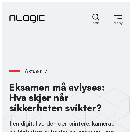
Hopp
til
innhold
Søk
Meny
Aktuelt
/
Eksamen må avlyses:
Hva skjer når
sikkerheten svikter?
I en digital verden der printere, kameraer