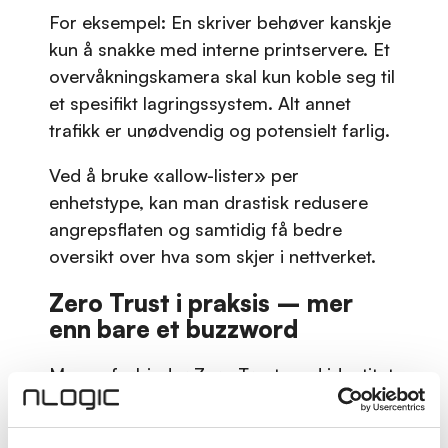
For eksempel: En skriver behøver kanskje
kun å snakke med interne printservere. Et
overvåkningskamera skal kun koble seg til
et spesifikt lagringssystem. Alt annet
trafikk er unødvendig og potensielt farlig.
Ved å bruke «allow-lister» per
enhetstype, kan man drastisk redusere
angrepsflaten og samtidig få bedre
oversikt over hva som skjer i nettverket.
Zero Trust i praksis – mer
enn bare et buzzword
Mange forbinder Zero Trust med identitet
og tilgangskontroll, men det stopper ikke
der. Et ekte Zero Trust-miljø handler om å