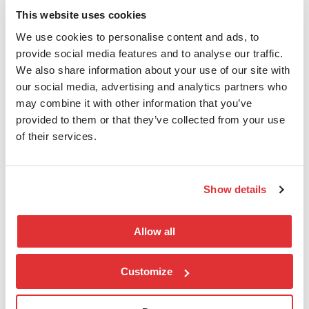
eksplisitt tillate kun det som er nødvendig
This website uses cookies
– og blokkere alt annet.
We use cookies to personalise content and ads, to
Dette betyr blant annet å sette opp
provide social media features and to analyse our traffic.
We also share information about your use of our site with
«allow-lister» per enhetstype, slik at
our social media, advertising and analytics partners who
printeren kun får kommunisere med
may combine it with other information that you’ve
skriverdriverens server, kameraet med
provided to them or that they’ve collected from your use
overvåkningsplattformen, og ikke med
of their services.
tilfeldige IP-adresser i utlandet.
Dette er ikke bare god praksis, det er
Show details
også i tråd med krav og anbefalinger i:
ISO 27001:2022
Allow all
NIS2-direktivet
CIS Controls v8
Customize
Konsekvensene av mangel på