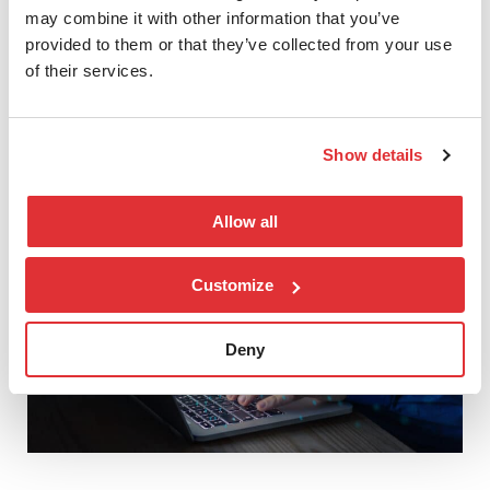
may combine it with other information that you’ve
Den unike skalerbarheten til Arctic Wolfs
provided to them or that they’ve collected from your use
løsninger gjør at virksomheten din kan
of their services.
vokse og utvikle seg uten å bekymre seg
for å måtte bytte sikkerhetsleverandør.
Show details
Allow all
Customize
Deny