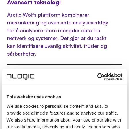
Avansert teknologi
Arctic Wolfs plattform kombinerer
maskinlæring og avanserte analyseverktøy
for å analysere store mengder data fra
nettverk og systemer. Det gjør at du raskt
kan identifisere uvanlig aktivitet, trusler og
sårbarheter.
Concierge-tjeneste
Arctic Wolf tilbyr et dedikert team som er
tilgjengelig 24/7 for å overvåke og
This website uses cookies
respondere på trusler i sanntid.
We use cookies to personalise content and ads, to
provide social media features and to analyse our traffic.
We also share information about your use of our site with
Skalerbarhet og fleksibilitet
our social media, advertising and analytics partners who