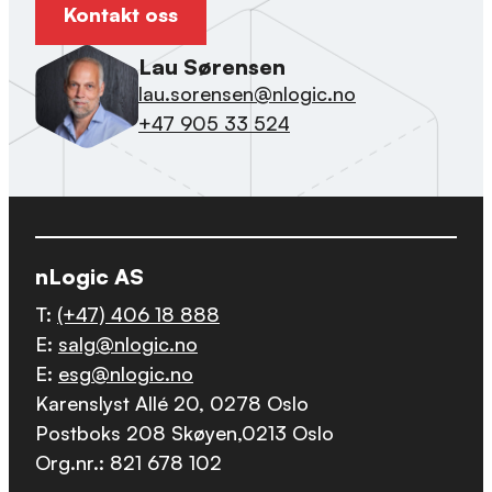
Kontakt oss
Lau Sørensen
lau.sorensen@nlogic.no
+47 905 33 524
nLogic AS
T:
(+47) 406 18 888
E:
salg@nlogic.no
E:
esg@nlogic.no
Karenslyst Allé 20, 0278 Oslo
Postboks 208 Skøyen,0213 Oslo
Org.nr.: 821 678 102