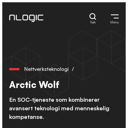
Hopp
til
innhold
Søk
Meny
Nettverksteknologi
/
Arctic Wolf
En SOC-tjeneste som kombinerer
avansert teknologi med menneskelig
kompetanse
.