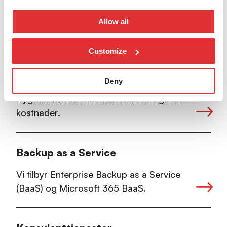
infrastruktur
Allow all
WiFi as a Service
Customize
WiFi as a Service (WaaS) er tjenesten for
Deny
virksomheter som ønsker et stabilt og
trygt trådløst nettverk med forutsigbare
kostnader.
Backup as a Service
Vi tilbyr Enterprise Backup as a Service
(BaaS) og Microsoft 365 BaaS.