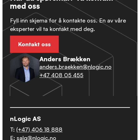
med oss
Fyll inn skjema for å kontakte oss. En av våre
eksperter vil ta kontakt med deg.
Kontakt oss
Anders Brækken
anders.braekken@nlogic.no
+47 408 05 455
nLogic AS
T:
(+47) 406 18 888
E:
salg@nlogic.no