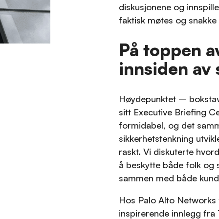
diskusjonene og innspille
faktisk møtes og snakke
På toppen a
innsiden av 
Høydepunktet – bokstave
sitt Executive Briefing C
formidabel, og det samme
sikkerhetstenkning utvik
raskt. Vi diskuterte hvo
å beskytte både folk og 
sammen med både kunde
Hos Palo Alto Networks fi
inspirerende innlegg fra 