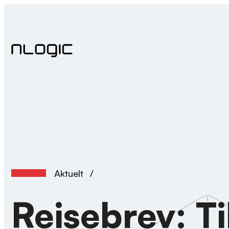
Hopp
til
innhold
Aktuelt
/
Reisebrev: Ti