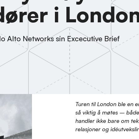
ører i Londo
o Alto Networks sin Excecutive Brief
Turen til London ble en 
så viktig å møtes – både 
handler ikke bare om te
relasjoner og idéutveksli