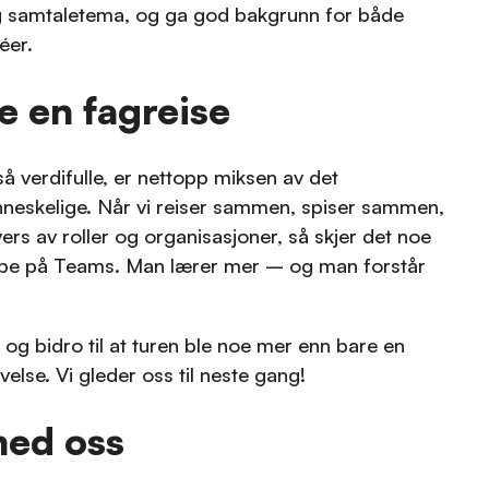
ig samtaletema, og ga god bakgrunn for både
éer.
e en fagreise
så verdifulle, er nettopp miksen av det
nneskelige. Når vi reiser sammen, spiser sammen,
tvers av roller og organisasjoner, så skjer det noe
ape på Teams. Man lærer mer – og man forstår
 og bidro til at turen ble noe mer enn bare en
else. Vi gleder oss til neste gang!
med oss