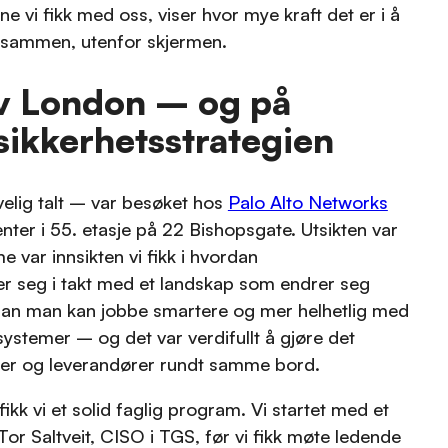
ne vi fikk med oss, viser hvor mye kraft det er i å
 sammen, utenfor skjermen.
v London – og på
sikkerhetsstrategien
lig talt – var besøket hos
Palo Alto Networks
enter i 55. etasje på 22 Bishopsgate. Utsikten var
 var innsikten vi fikk i hvordan
ler seg i takt med et landskap som endrer seg
rdan man kan jobbe smartere og mer helhetlig med
systemer – og det var verdifullt å gjøre det
r og leverandører rundt samme bord.
kk vi et solid faglig program. Vi startet med et
Tor Saltveit, CISO i TGS, før vi fikk møte ledende