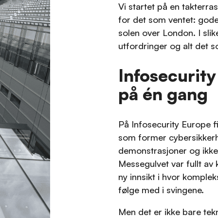
Vi startet på en takterr
for det som ventet: gode
solen over London. I slik
utfordringer og alt det s
Infosecurity
på én gang
På Infosecurity Europe f
som former cybersikkerhe
demonstrasjoner og ikke 
Messegulvet var fullt a
ny innsikt i hvor komplek
følge med i svingene.
Men det er ikke bare te