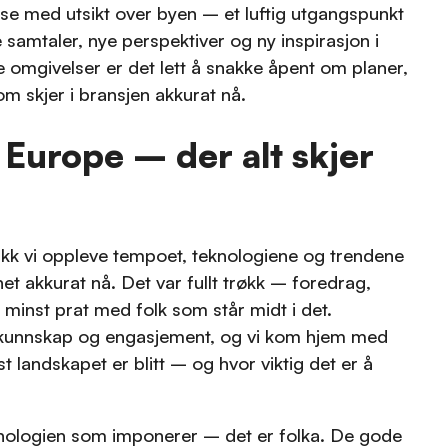
asse med utsikt over byen – et luftig utgangspunkt
 samtaler, nye perspektiver og ny inspirasjon i
e omgivelser er det lett å snakke åpent om planer,
om skjer i bransjen akkurat nå.
 Europe – der alt skjer
ikk vi oppleve tempoet, teknologiene og trendene
t akkurat nå. Det var fullt trøkk – foredrag,
minst prat med folk som står midt i det.
v kunnskap og engasjement, og vi kom hjem med
st landskapet er blitt – og hvor viktig det er å
knologien som imponerer – det er folka. De gode