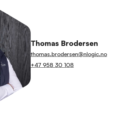
Thomas Brodersen
thomas.brodersen@nlogic.no
+47 958 30 108