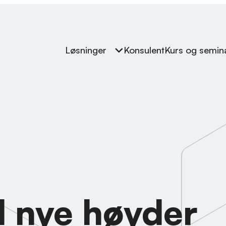
Løsninger
Konsulent
Kurs og semin
l nye høyder