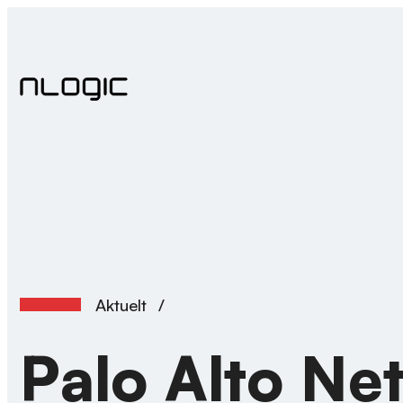
Hopp
til
innhold
Aktuelt
/
Palo Alto Ne