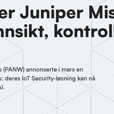
er Juniper Mi
nsikt, kontrol
s (PANW) annonserte i mars en
: deres IoT Security-løsning kan nå
I.