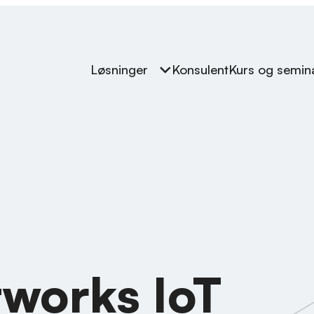
Løsninger
Konsulent
Kurs og semin
tworks IoT