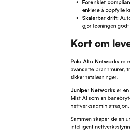
Forenklet complian
enklere å oppfylle k
Skalerbar drift:
Auto
gjør løsningen godt
Kort om lev
Palo Alto Networks
er e
avanserte brannmurer, t
sikkerhetsløsninger.
Juniper Networks
er en 
Mist AI som en banebryte
nettverksadministrasjon.
Sammen skaper de en uni
intelligent nettverksstyri