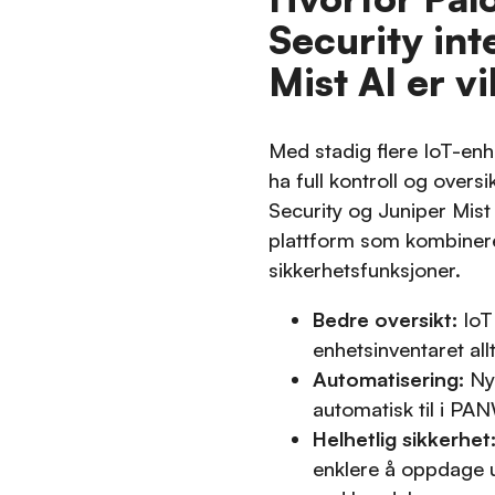
Security in
Mist AI er vi
Med stadig flere IoT-enhe
ha full kontroll og overs
Security og Juniper Mist 
plattform som kombinerer
sikkerhetsfunksjoner.
Bedre oversikt:
IoT 
enhetsinventaret all
Automatisering:
Nye
automatisk til i PAN
Helhetlig sikkerhet
enklere å oppdage u