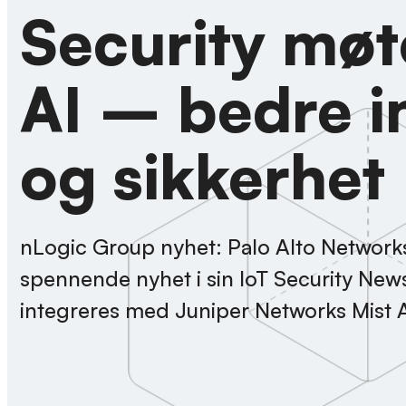
Security møt
AI – bedre in
og sikkerhet
nLogic Group nyhet: Palo Alto Network
spennende nyhet i sin IoT Security News
integreres med Juniper Networks Mist A