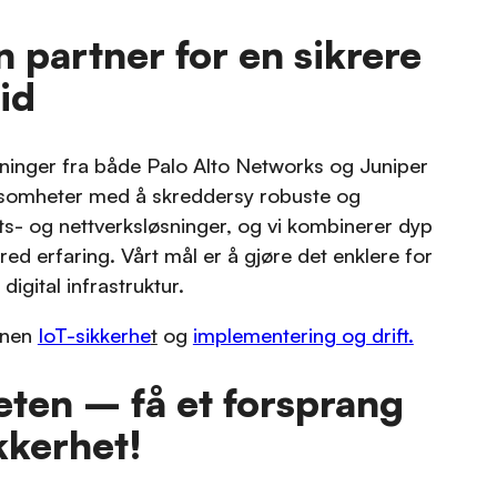
 partner for en sikrere
tid
sninger fra både Palo Alto Networks og Juniper
rksomheter med å skreddersy robuste og
ts- og nettverksløsninger, og vi kombinerer dyp
ed erfaring. Vårt mål er å gjøre det enklere for
igital infrastruktur.
nnen
IoT-sikkerhe
t
og
implementering og drift.
eten – få et forsprang
kkerhet!