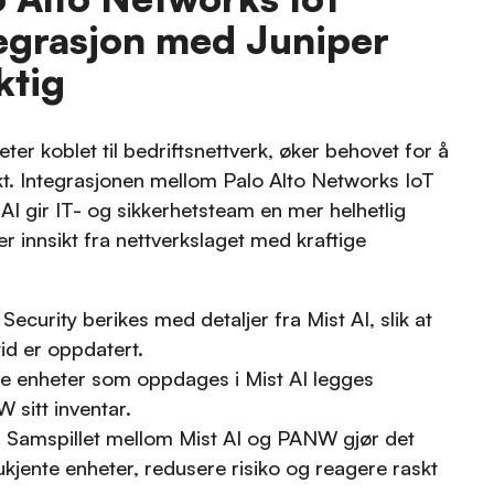
tegrasjon med Juniper
ktig
ter koblet til bedriftsnettverk, øker behovet for å
ikt. Integrasjonen mellom Palo Alto Networks IoT
AI gir IT- og sikkerhetsteam en mer helhetlig
 innsikt fra nettverkslaget med kraftige
Security berikes med detaljer fra Mist AI, slik at
tid er oppdatert.
 enheter som oppdages i Mist AI legges
W sitt inventar.
:
Samspillet mellom Mist AI og PANW gjør det
kjente enheter, redusere risiko og reagere raskt