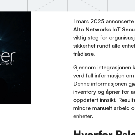
I mars 2025 annonserte
Alto Networks IoT Secur
viktig steg for organisas
sikkerhet rundt alle enh
trådløse.
Gjennom integrasjonen k
verdifull informasjon om 
Denne informasjonen gjø
inventory og åpner for a
oppdatert innsikt. Result
mindre manuelt arbeid og
enheter.
Hvorfor Pal