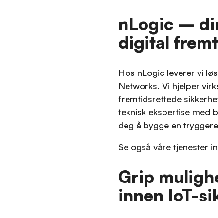
nLogic – din
digital frem
Hos nLogic leverer vi lø
Networks. Vi hjelper vi
fremtidsrettede sikkerhe
teknisk ekspertise med br
deg å bygge en tryggere d
Se også våre tjenester i
Grip muligh
innen IoT-si