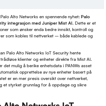
 Palo Alto Networks en spennende nyhet:
Palo
ity integrasjon med Juniper Mist AI
. Dette er et
joner som ønsker enda bedre innsikt, kontroll og
eter som kobles til nettverket – både kablede og
an Palo Alto Networks IoT Security hente
trådløse klienter og enheter direkte fra Mist AI.
r det mulig å berike enhetsdata i PANWs asset
utomatisk opprettelse av nye enheter basert på
atet er en mer presis oversikt over nettverket,
 et styrket grunnlag for å oppdage og sikre
o Alto Networks IoT