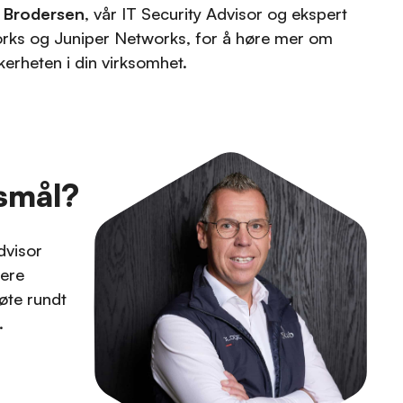
 Brodersen
, vår IT Security Advisor og ekspert
rks og Juniper Networks, for å høre mer om
kerheten i din virksomhet.
smål?
dvisor
lere
øte rundt
.