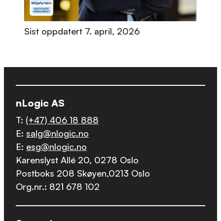
Sist oppdatert
7. april, 2026
nLogic AS
T:
(+47) 406 18 888
E:
salg@nlogic.no
E:
esg@nlogic.no
Karenslyst Allé 20, 0278 Oslo
Postboks 208 Skøyen,0213 Oslo
Org.nr.: 821 678 102