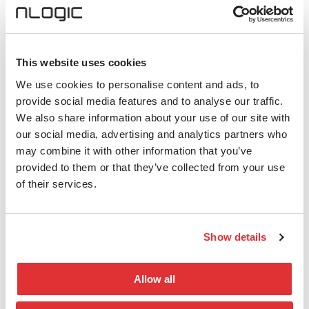
–
«Bærekraft starter med de små valgene.
Hvordan vi reiser, hva vi kjøper inn, og
hvordan vi samarbeider med partnere.
This website uses cookies
Samtidig ser vi at teknologien vi leverer kan
We use cookies to personalise content and ads, to
være en del av løsningen – ved å bidra til
provide social media features and to analyse our traffic.
mer bærekraftig infrastruktur og smartere
We also share information about your use of our site with
bruk av ressurser,»
sier Bonesvoll.
our social media, advertising and analytics partners who
may combine it with other information that you’ve
Et felles løft i Norden
provided to them or that they’ve collected from your use
of their services.
Miljøfyrtårn-sertifiseringen i Norge
kommer kort tid etter at nLogic Sverige
ble miljøsertifisert tidligere i år. Samlet
Show details
viser dette nLogic Groups ambisjon om å
redusere karbonavtrykket i hele Norden,
Allow all
og å være en ansvarlig teknologipartner i
et marked som stiller stadig høyere krav