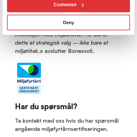
til bærekraft.
Customize
–
«Vi tror fremtidens vinnere i IT-bransjen
Deny
er de som kombinerer teknologisk
innovasjon med miljøansvar. For oss er
dette et strategisk valg – ikke bare et
miljøtiltak,»
avslutter Bonesvoll.
Har du spørsmål?
Ta kontakt med oss hvis du har spørsmål
angående miljøfyrtårnsertifiseringen.