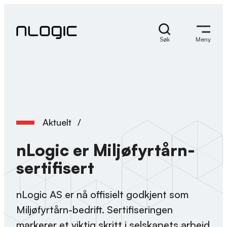
Hopp
til
innhold
Søk
Meny
Aktuelt
/
nLogic er Miljøfyrtårn-
sertifisert
nLogic AS er nå offisielt godkjent som
Miljøfyrtårn-bedrift. Sertifiseringen
markerer et viktig skritt i selskapets arbeid