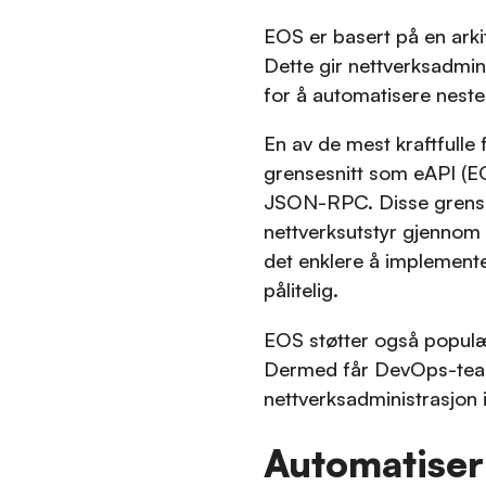
EOS er basert på en arkit
Dette gir nettverksadmini
for å automatisere neste
En av de mest kraftfulle
grensesnitt som eAPI (E
JSON-RPC. Disse grenses
nettverksutstyr gjennom s
det enklere å implement
pålitelig.
EOS støtter også populæ
Dermed får DevOps-teame
nettverksadministrasjon 
Automatiseri