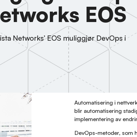
Networks EOS
rista Networks’ EOS muliggjør DevOps i
Automatisering i nettverk
blir automatisering stadig
implementering av endri
DevOps-metoder, som ha