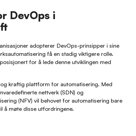
or DevOps i
ft
ganisasjoner adopterer DevOps-prinsipper i sine
erksautomatisering få en stadig viktigere rolle.
posisjonert for å lede denne utviklingen med
l og kraftig plattform for automatisering. Med
varedefinerte nettverk (SDN) og
lisering (NFV) vil behovet for automatisering bare
til å møte disse utfordringene.