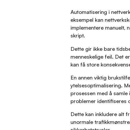
Automatisering i nettverk
eksempel kan nettverksko
implementere manuelt, nå
skript.
Dette gir ikke bare tids
menneskelige feil. Det er 
kan få store konsekvense
En annen viktig brukstilf
ytelsesoptimalisering. 
prosessen med å samle i
problemer identifiseres o
Dette kan inkludere alt 
unormale trafikkmønstre.
sikkerhetstrusler.