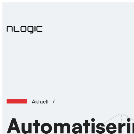
Hopp
til
innhold
Aktuelt
/
Automatiser