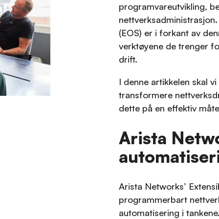
programvareutvikling, beg
nettverksadministrasjon.
(EOS) er i forkant av den
verktøyene de trenger f
drift.
I denne artikkelen skal 
transformere nettverksdr
dette på en effektiv måte
Arista Netw
automatiser
Arista Networks’ Extens
programmerbart nettver
automatisering i tankene