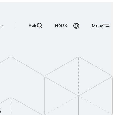
Søk
Meny
ar
s