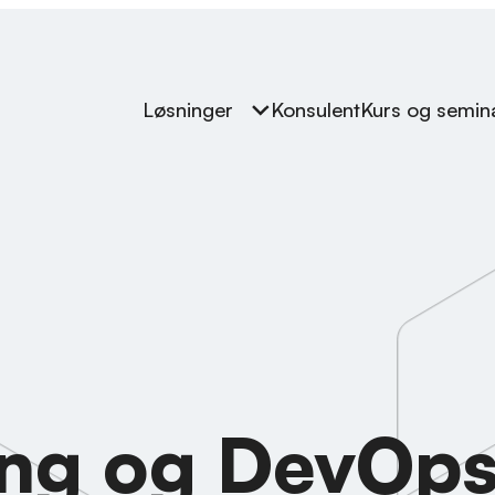
Løsninger
Konsulent
Kurs og semin
ing og DevOp