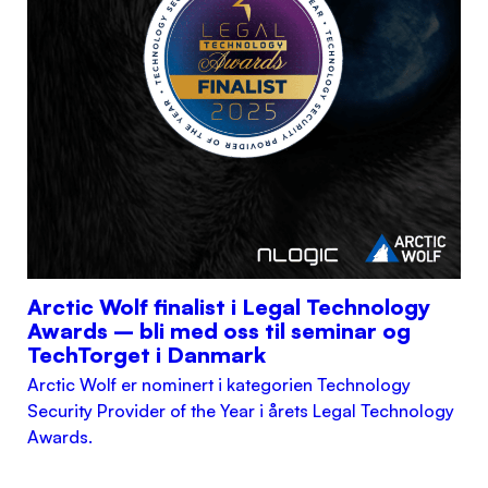
Arctic Wolf finalist i Legal Technology
Awards – bli med oss til seminar og
TechTorget i Danmark
Arctic Wolf er nominert i kategorien Technology
Security Provider of the Year i årets Legal Technology
Awards.