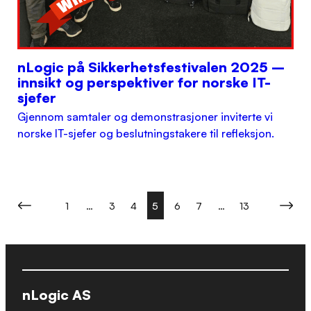
nLogic på Sikkerhetsfestivalen 2025 –
innsikt og perspektiver for norske IT-
sjefer
Gjennom samtaler og demonstrasjoner inviterte vi
norske IT-sjefer og beslutningstakere til refleksjon.
1
…
3
4
5
6
7
…
13
nLogic AS