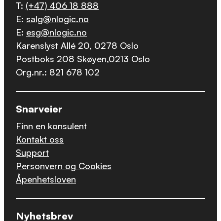
T:
(+47) 406 18 888
E:
salg@nlogic.no
E:
esg@nlogic.no
Karenslyst Allé 20, 0278 Oslo
Postboks 208 Skøyen,0213 Oslo
Org.nr.: 821 678 102
Snarveier
Finn en konsulent
Kontakt oss
Support
Personvern og Cookies
Åpenhetsloven
Nyhetsbrev