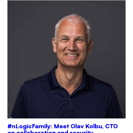
#nLogicFamily: Meet Olav Kolbu, CTO
on collaboration and security