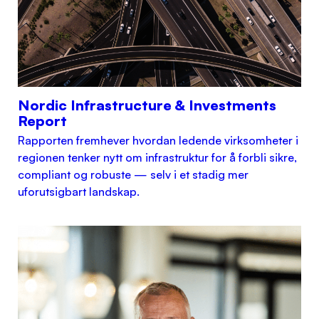
Nordic Infrastructure & Investments
Report
Rapporten fremhever hvordan ledende virksomheter i
regionen tenker nytt om infrastruktur for å forbli sikre,
compliant og robuste — selv i et stadig mer
uforutsigbart landskap.