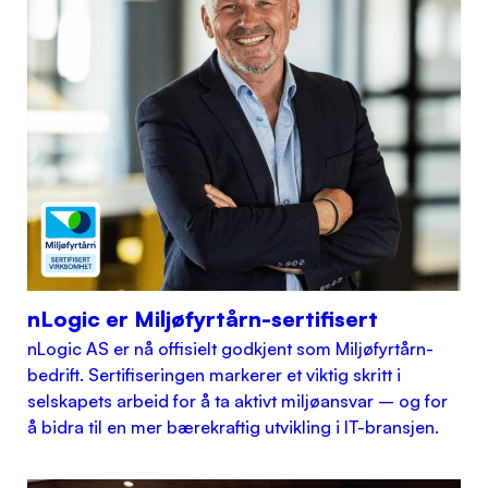
nLogic er Miljøfyrtårn-sertifisert
nLogic AS er nå offisielt godkjent som Miljøfyrtårn-
bedrift. Sertifiseringen markerer et viktig skritt i
selskapets arbeid for å ta aktivt miljøansvar – og for
å bidra til en mer bærekraftig utvikling i IT-bransjen.