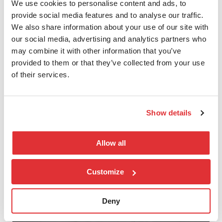
We use cookies to personalise content and ads, to
Elite-statusen er den høyeste partnerklassifiseringen
provide social media features and to analyse our traffic.
hos Arista, og gis kun til partnere som kan
We also share information about your use of our site with
dokumentere dyp kompetanse, sterke
our social media, advertising and analytics partners who
kundereferanser og evnen til å levere komplekse
may combine it with other information that you’ve
prosjekter på høyt nivå.
provided to them or that they’ve collected from your use
of their services.
Show details
Allow all
Customize
Deny