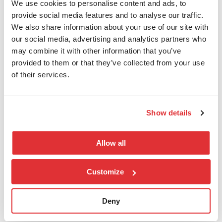
We use cookies to personalise content and ads, to
løsninger, ta kontakt og vi organiserer møter:
provide social media features and to analyse our traffic.
We also share information about your use of our site with
our social media, advertising and analytics partners who
may combine it with other information that you’ve
provided to them or that they’ve collected from your use
of their services.
Show details
Program Monday 12 October
Allow all
16:00 Austrian flight from Oslo to Vienna
(landing 18:20)
Customize
18:30 Train from Vienna Airport to City
center (30 min)
Deny
20:30 Dinner