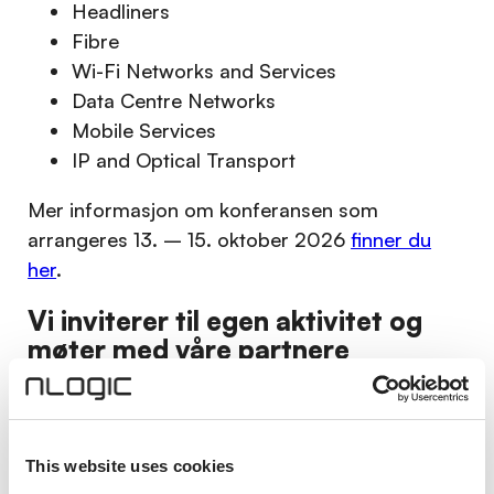
Headliners
Fibre
Wi-Fi Networks and Services
Data Centre Networks
Mobile Services
IP and Optical Transport
Mer informasjon om konferansen som
arrangeres 13. – 15. oktober 2026
finner du
her
.
Vi inviterer til egen aktivitet og
møter med våre partnere
Vi i nLogic deltar på Network X og inviterer til
egen aktivitet og egne møter med våre
partnere. Våre partnere har utstilling med
This website uses cookies
presentasjon av spennende og innovative