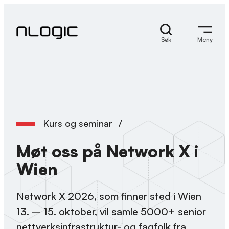
Hopp
til
innhold
Søk
Meny
Kurs og seminar
/
Møt oss på Network X i
Wien
Network X 2026, som finner sted i Wien
13. – 15. oktober, vil samle 5000+ senior
nettverksinfrastruktur- og fagfolk fra