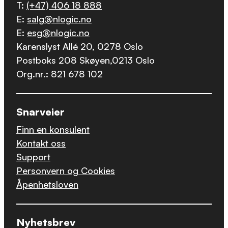
T:
(+47) 406 18 888
E:
salg@nlogic.no
E:
esg@nlogic.no
Karenslyst Allé 20, 0278 Oslo
Postboks 208 Skøyen,0213 Oslo
Org.nr.: 821 678 102
Snarveier
Finn en konsulent
Kontakt oss
Support
Personvern og Cookies
Åpenhetsloven
Nyhetsbrev