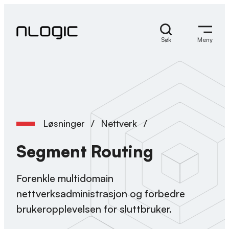
Hopp
til
innhold
Søk
Meny
Løsninger
/
Nettverk
/
Segment Routing
Forenkle multidomain
nettverksadministrasjon og forbedre
brukeropplevelsen for sluttbruker.