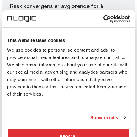
Rask konvergens er avgjørende for å
minimere nedetid og forstyrrelser i
tjenestene.
This website uses cookies
Støtte av nye tjenester
We use cookies to personalise content and ads, to
provide social media features and to analyse our traffic.
Få nødvendig fleksibilitet og kontroll av
We also share information about your use of our site with
nettverkstjenester som IoT og 5G med en
our social media, advertising and analytics partners who
transparent nettverksinfrastruktur.
may combine it with other information that you’ve
provided to them or that they’ve collected from your use
of their services.
Segment routing for enterprise
og offentlig
Show details
Virksomheter kan ha flere grunner til å
Allow all