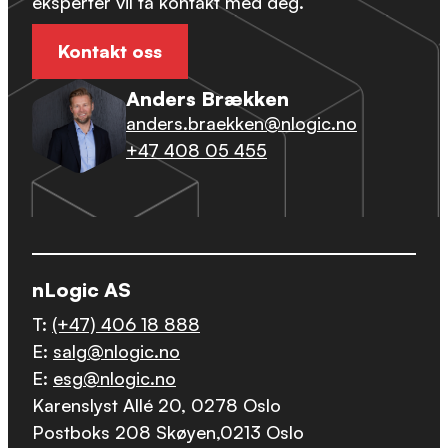
eksperter vil ta kontakt med deg.
Kontakt oss
Anders Brækken
anders.braekken@nlogic.no
+47 408 05 455
nLogic AS
T:
(+47) 406 18 888
E:
salg@nlogic.no
E:
esg@nlogic.no
Karenslyst Allé 20, 0278 Oslo
Postboks 208 Skøyen,0213 Oslo