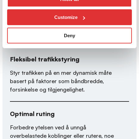
implementere segment routing i sine nettverk.
Segment routing er en nettverksteknologi som
gir fleksibilitet og effektivitet i ruting av
Customize
datapakker gjennom nettverkene.
Deny
Fleksibel trafikkstyring
Styr trafikken på en mer dynamisk måte
basert på faktorer som båndbredde,
forsinkelse og tilgjengelighet.
Optimal ruting
Forbedre ytelsen ved å unngå
overbelastede koblinger eller rutere, noe