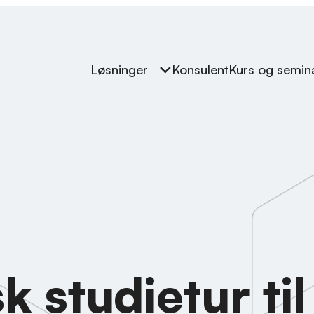
Løsninger
Konsulent
Kurs og semin
k studietur til