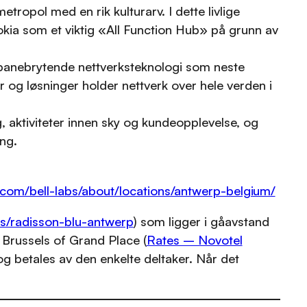
tropol med en rik kulturarv. I dette livlige
Nokia som et viktig «All Function Hub» på grunn av
banebrytende nettverksteknologi som neste
 og løsninger holder nettverk over hele verden i
, aktiviteter innen sky og kundeopplevelse, og
ng.
.com/bell-labs/about/locations/antwerp-belgium/
ls/radisson-blu-antwerp
) som ligger i gåavstand
l Brussels of Grand Place (
Rates – Novotel
 og betales av den enkelte deltaker. Når det