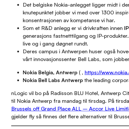
Det belgiske Nokia-anlegget ligger midt i den
knutepunktet jobber vi med over 1300 inspire
konsentrasjonen av kompetanse vi har.
Som et R&D anlegg er vi drivkraften innen
I
generasjons fastnetttilgang og IP-produkter.
live og i gang døgnet rundt.
Deres campus i Antwerpen huser også hove
vårt innovasjonssenter Bell Labs, som jobbe
Nokia Belgia, Antwerp
( ,
https://www.nokia
Nokia Bell Labs Antwerp
the leading corpor
nLogic vil bo på Radisson BLU Hotel, Antwerp Cit
til Nokia Antwerp fra mandag til tirsdag. På tirsd
Brussels off Grand Place ALL – Accor Live Limitl
gjelder fly så finnes det flere alternativer til Bru