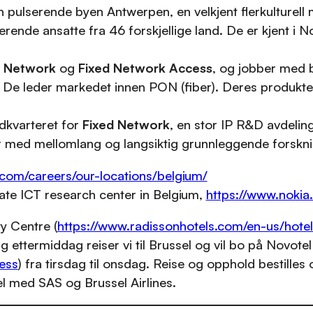
 pulserende byen Antwerpen, en velkjent flerkulturell me
rende ansatte fra 46 forskjellige land. De er kjent i 
P Network
og
Fixed Network Access
, og jobber med 
 De leder markedet innen PON (fiber). Deres produkter
dkvarteret for
Fixed Network
, en stor IP R&D avdeling
r med mellomlang og langsiktig grunnleggende forskni
.com/careers/our-locations/belgium/
ate ICT research center in Belgium,
https://www.nokia
y Centre (
https://www.radissonhotels.com/en-us/hote
ag ettermiddag reiser vi til Brussel og vil bo på Novote
ess
) fra tirsdag til onsdag. Reise og opphold bestilles
ssel med SAS og Brussel Airlines.