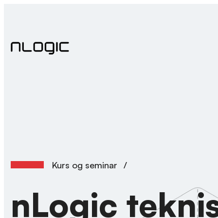
Hopp
til
innhold
Kurs og seminar
/
nLogic teknis