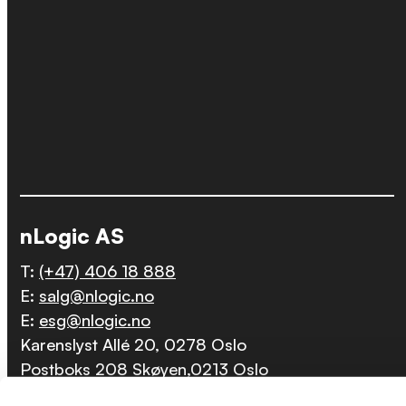
nLogic AS
T:
(+47) 406 18 888
E:
salg@nlogic.no
E:
esg@nlogic.no
Karenslyst Allé 20, 0278 Oslo
Postboks 208 Skøyen,0213 Oslo
Org.nr.: 821 678 102