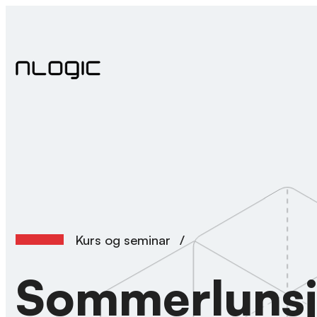
Hopp
til
innhold
Kurs og seminar
/
Sommerlunsj