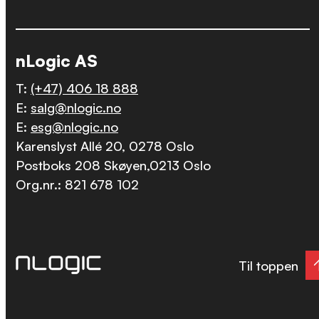
nLogic AS
T:
(+47) 406 18 888
E:
salg@nlogic.no
E:
esg@nlogic.no
Karenslyst Allé 20, 0278 Oslo
Postboks 208 Skøyen,0213 Oslo
Org.nr.: 821 678 102
Til toppen