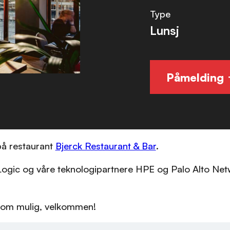
Type
Lunsj
Påmelding
 på restaurant
Bjerck Restaurant & Bar
.
nLogic og våre teknologipartnere HPE og Palo Alto Net
 som mulig, velkommen!