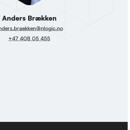
Anders Brækken
nders.braekken@nlogic.no
+47 408 05 455