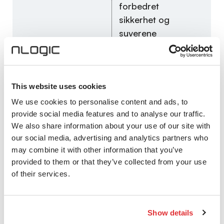
forbedret
sikkerhet og
suverene
skyløsninger. I
tillegg presenteres
et kundecase som
viser hvordan og
This website uses cookies
hvorfor Nutanix
We use cookies to personalise content and ads, to
ble valgt som
provide social media features and to analyse our traffic.
We also share information about your use of our site with
plattform.
our social media, advertising and analytics partners who
may combine it with other information that you’ve
15:00 Optical
15:00
Experiences
provided to them or that they’ve collected from your use
Solutions – NN,
from the Front
of their services.
Nokia
Line – Arctic
Access, Metro
Wolf
Aggregation,
Throwing money
Show details
Metro Core, Long
at the problem will