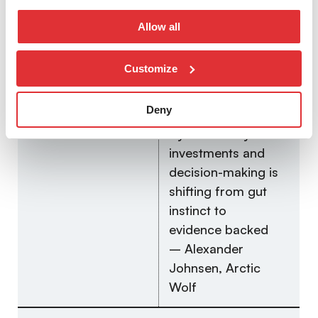
Haul/Regional
not keep you safe.
Allow all
Core & Subsea
Research driven
insight matters
Customize
more than ever,
and the conclusion
Deny
is unavoidable.
Cybersecurity
investments and
decision-making is
shifting from gut
instinct to
evidence backed
– Alexander
Johnsen, Arctic
Wolf