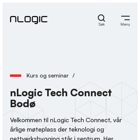
Hopp
til
innhold
Søk
Meny
Kurs og seminar
/
nLogic Tech Connect
Bodø
Velkommen til nLogic Tech Connect, vår
årlige møteplass der teknologi og
nettverksbygging står i sentrum. Her