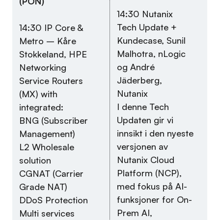
(PON)
14:30 Nutanix
Tech Update +
14:30 IP Core &
Kundecase, Sunil
Metro – Kåre
Malhotra, nLogic
Stokkeland, HPE
og André
Networking
Jäderberg,
Service Routers
Nutanix
(MX) with
I denne Tech
integrated:
Updaten gir vi
BNG (Subscriber
innsikt i den nyeste
Management)
versjonen av
L2 Wholesale
Nutanix Cloud
solution
Platform (NCP),
CGNAT (Carrier
med fokus på AI-
Grade NAT)
funksjoner for On-
DDoS Protection
Prem AI,
Multi services