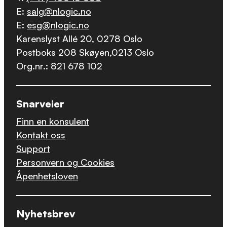
E:
salg@nlogic.no
E:
esg@nlogic.no
Karenslyst Allé 20, 0278 Oslo
Postboks 208 Skøyen,0213 Oslo
Org.nr.: 821 678 102
Snarveier
Finn en konsulent
Kontakt oss
Support
Personvern og Cookies
Åpenhetsloven
Nyhetsbrev