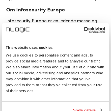
Om Infosecurity Europe
Infosecurity Europe er en ledende messe og
konferanse dedikert til cybersikkerhet som
tiltrekker seg bransjeeksperter, bedriftsledere,
teknologientusiaster og beslutningstakere fra
hele verden. Arrangementet gir en unik
This website uses cookies
plattform for å utforske de nyeste trendene,
We use cookies to personalise content and ads, to
løsningene og beste praksisene innen
provide social media features and to analyse our traffic.
cybersikkerhet. Med et omfattende program av
We also share information about your use of our site with
our social media, advertising and analytics partners who
seminarer, workshops og utstillinger, gir
may combine it with other information that you’ve
Infosecurity Europe verdifull innsikt, muligheter
provided to them or that they’ve collected from your use
til nettverksbygging og en dypere forståelse av
of their services.
de stadig skiftende utfordringene og
mulighetene i den digitale sikkerhetsbransjen.
Show details