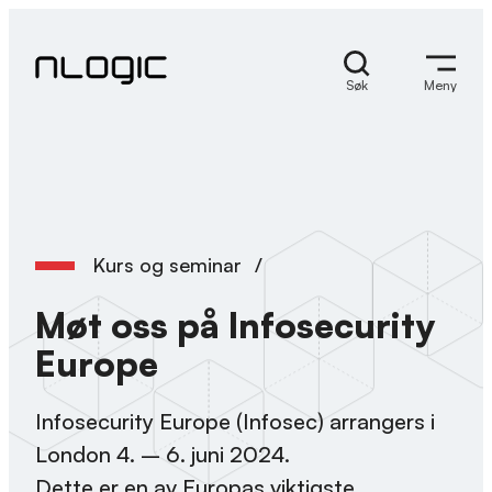
Skip
to
content
Søk
Meny
Kurs og seminar
/
Møt oss på Infosecurity
Europe
Infosecurity Europe (Infosec) arrangers i
London 4. – 6. juni 2024.
Dette er en av Europas viktigste