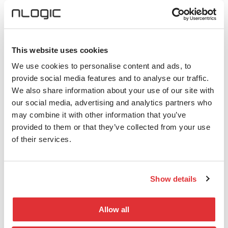
Diskusjonene handlet om hvordan
virksomheter går fra mange
enkeltstående løsninger til mer helhetlige
plattformer med tydeligere styring.
This website uses cookies
Hvordan nettverk, identitet og tilgang må
We use cookies to personalise content and ads, to
sees samlet dersom man skal ha reell
provide social media features and to analyse our traffic.
kontroll.
We also share information about your use of our site with
our social media, advertising and analytics partners who
Innlegget fra NORCE om deres arbeid
may combine it with other information that you’ve
med å strukturere sikkerhetsplattformen
provided to them or that they’ve collected from your use
sin gjorde det konkret. Det viste hvor
of their services.
viktig samspillet mellom teknologi og
organisasjon er. Verktøy alene løser lite
hvis retning og ansvar er uklart.
Show details
Relasjoner som gir effekt
Allow all
Det langsiktige samarbeidet vi har med