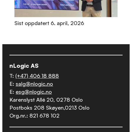
Sist oppdatert
6. april, 2026
nLogic AS
T:
(+47) 406 18 888
E:
salg@nlogic.no
E:
esg@nlogic.no
Karenslyst Allé 20, 0278 Oslo
Postboks 208 Skøyen,0213 Oslo
Org.nr.: 821 678 102