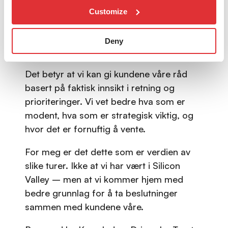
leverandørene gjør at vi får tilgang til
Customize
riktige personer. Vi møter dem som sitter
med ansvar for strategi og utvikling –
Deny
ikke bare salgsleddet.
Det betyr at vi kan gi kundene våre råd
basert på faktisk innsikt i retning og
prioriteringer. Vi vet bedre hva som er
modent, hva som er strategisk viktig, og
hvor det er fornuftig å vente.
For meg er det dette som er verdien av
slike turer. Ikke at vi har vært i Silicon
Valley – men at vi kommer hjem med
bedre grunnlag for å ta beslutninger
sammen med kundene våre.