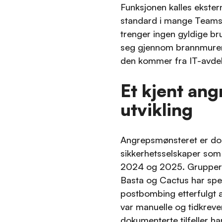
Funksjonen kalles ekstern
standard i mange Teams-
trenger ingen gyldige br
seg gjennom brannmurer.
den kommer fra IT-avdel
Et kjent ang
utvikling
Angrepsmønsteret er doku
sikkerhetsselskaper som
2024 og 2025. Grupper m
Basta og Cactus har spe
postbombing etterfulgt a
var manuelle og tidkreve
dokumenterte tilfeller har