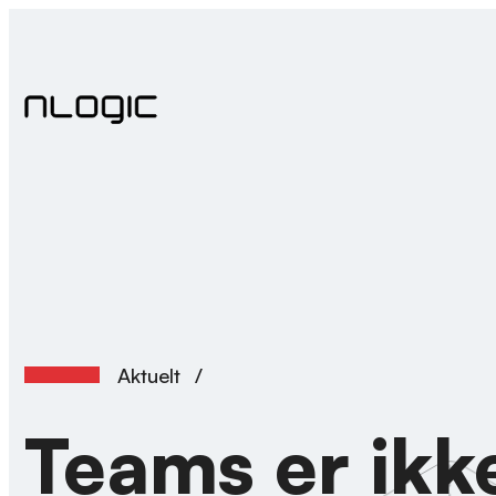
Hopp
til
innhold
Aktuelt
/
Teams er ikke