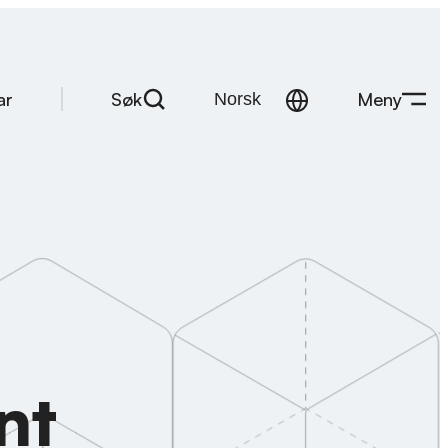
Søk
Meny
ar
nt