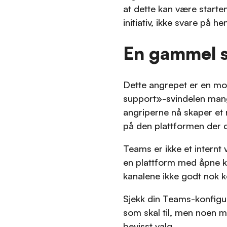
at dette kan være starte
initiativ, ikke svare på
En gammel sv
Dette angrepet er en mo
support»-svindelen mange
angriperne nå skaper et 
på den plattformen der 
Teams er ikke et internt 
en plattform med åpne k
kanalene ikke godt nok ko
Sjekk din Teams-konfigur
som skal til, men noen må
bevisst valg.