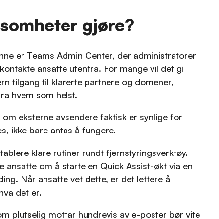
ksomheter gjøre?
ynne er Teams Admin Center, der administratorer
ontakte ansatte utenfra. For mange vil det gi
n tilgang til klarerte partnere og domener,
 fra hvem som helst.
er om eksterne avsendere faktisk er synlige for
s, ikke bare antas å fungere.
blere klare rutiner rundt fjernstyringsverktøy.
e ansatte om å starte en Quick Assist-økt via en
g. Når ansatte vet dette, er det lettere å
hva det er.
om plutselig mottar hundrevis av e-poster bør vite