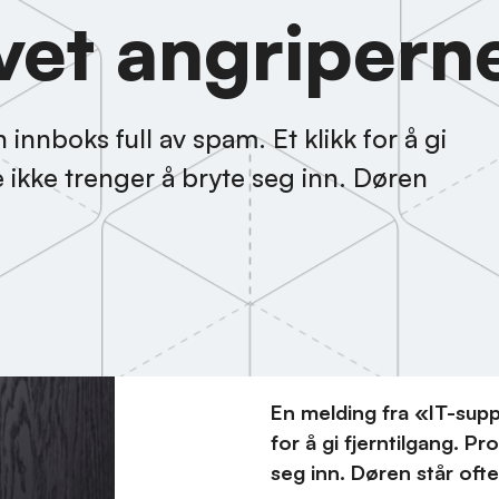
vet angripern
innboks full av spam. Et klikk for å gi
e ikke trenger å bryte seg inn. Døren
En melding fra «IT-suppo
for å gi fjerntilgang. P
seg inn. Døren står oft