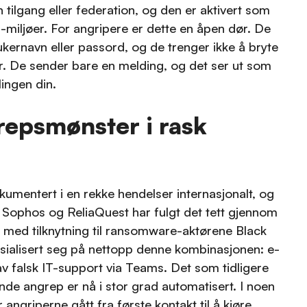
 tilgang eller federation, og den er aktivert som
miljøer. For angripere er dette en åpen dør. De
ukernavn eller passord, og de trenger ikke å bryte
 De sender bare en melding, og det ser ut som
ingen din.
repsmønster i rask
mentert i en rekke hendelser internasjonalt, og
 Sophos og ReliaQuest har fulgt det tett gjennom
ed tilknytning til ransomware-aktørene Black
sialisert seg på nettopp denne kombinasjonen: e-
v falsk IT-support via Teams. Det som tidligere
nde angrep er nå i stor grad automatisert. I noen
 angriperne gått fra første kontakt til å kjøre