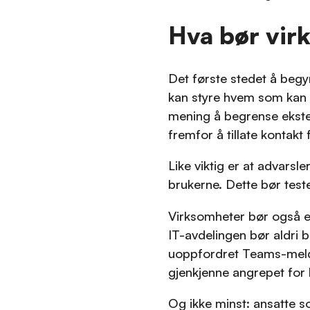
Hva bør vir
Det første stedet å beg
kan styre hvem som kan k
mening å begrense ekster
fremfor å tillate kontakt
Like viktig er at advarsl
brukerne. Dette bør teste
Virksomheter bør også eta
IT-avdelingen bør aldri b
uoppfordret Teams-meldin
gjenkjenne angrepet for 
Og ikke minst: ansatte s