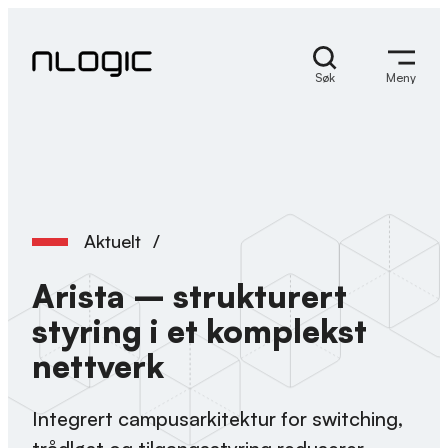
Hopp
til
innhold
Søk
Meny
Aktuelt
/
Arista – strukturert
styring i et komplekst
nettverk
Integrert campusarkitektur for switching,