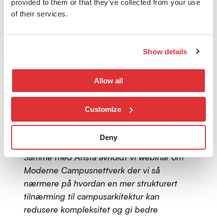
provided to them or that they’ve collected from your use
Arista leverer plattformen. nLogic sørger
of their services.
for at den implementeres på en måte som
styrker eksisterende styringsmodeller og
prosesser. Sammen etablerer vi en
Show details
operasjonell modell der oversikt og
kontroll er innebygd i infrastrukturen.
Allow all
Powered by knowledge. Driven by trust.
Customize
Webinar om Moderne
campusnettverk
Deny
Samme med Arista avholdt vi webinar om
Moderne Campusnettverk der vi så
nærmere på hvordan en mer strukturert
tilnærming til campusarkitektur kan
redusere kompleksitet og gi bedre