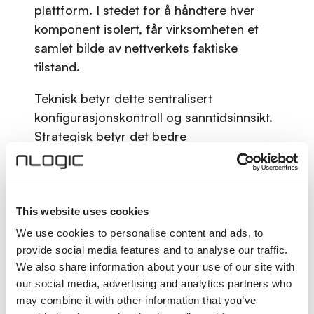
plattform. I stedet for å håndtere hver
komponent isolert, får virksomheten et
samlet bilde av nettverkets faktiske
tilstand.
Teknisk betyr dette sentralisert
konfigurasjonskontroll og sanntidsinnsikt.
Strategisk betyr det bedre
styringsinformasjon.
Når endringer planlegges og rulles ut
sentralt, reduseres risikoen for
This website uses cookies
inkonsistens. Når historikk er tilgjengelig,
We use cookies to personalise content and ads, to
kan sammenhenger analyseres raskere.
provide social media features and to analyse our traffic.
For ledelsen gir dette bedre
We also share information about your use of our site with
beslutningsgrunnlag og mer forutsigbar
our social media, advertising and analytics partners who
drift.
may combine it with other information that you’ve