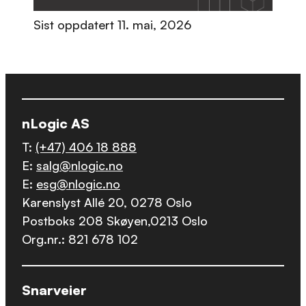
Sist oppdatert
11. mai, 2026
nLogic AS
T:
(+47) 406 18 888
E:
salg@nlogic.no
E:
esg@nlogic.no
Karenslyst Allé 20, 0278 Oslo
Postboks 208 Skøyen,0213 Oslo
Org.nr.: 821 678 102
Snarveier