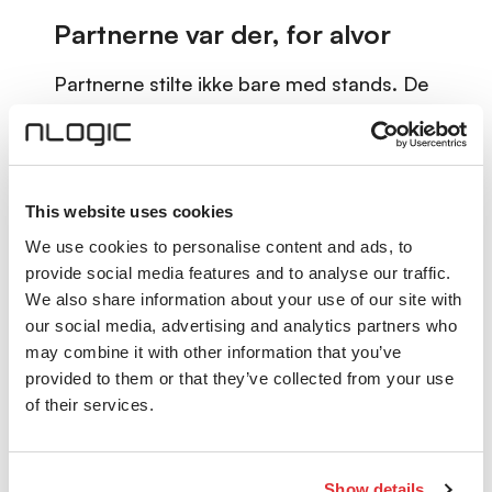
Partnerne var der, for alvor
Partnerne stilte ikke bare med stands. De
stilte med folk som kan fagene sine, klar
for ordentlige samtaler om reelle
utfordringer. For nLogic handler det om å
være broen mellom de beste
This website uses cookies
teknologiene i markedet og
We use cookies to personalise content and ads, to
virksomhetene som skal bruke dem. Ikke
provide social media features and to analyse our traffic.
som en ren leverandør, men som en
We also share information about your use of our site with
langsiktig rådgiver som kjenner både
our social media, advertising and analytics partners who
løsningene og kundenes hverdag. Det er
may combine it with other information that you’ve
slik tillit bygges, og det er slik Summit
provided to them or that they’ve collected from your use
of their services.
fungerer best.
Et felles mål: en sikrere digital
hverdag
Show details