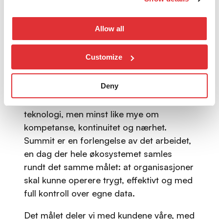
nLogic jobber hver dag med å hjelpe
Allow all
virksomheter i Norden med å bygge
nettverk og infrastruktur som tåler det
Customize
moderne trusselbildet. AI er en sentral del
av det arbeidet, både som trussel vi må
Deny
forstå og som verktøy vi bruker for å
ligge i forkant. Det handler om riktig
teknologi, men minst like mye om
kompetanse, kontinuitet og nærhet.
Summit er en forlengelse av det arbeidet,
en dag der hele økosystemet samles
rundt det samme målet: at organisasjoner
skal kunne operere trygt, effektivt og med
full kontroll over egne data.
Det målet deler vi med kundene våre, med