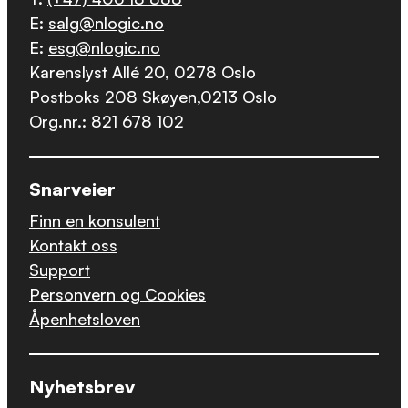
E:
salg@nlogic.no
E:
esg@nlogic.no
Karenslyst Allé 20, 0278 Oslo
Postboks 208 Skøyen,0213 Oslo
Org.nr.: 821 678 102
Snarveier
Finn en konsulent
Kontakt oss
Support
Personvern og Cookies
Åpenhetsloven
Nyhetsbrev