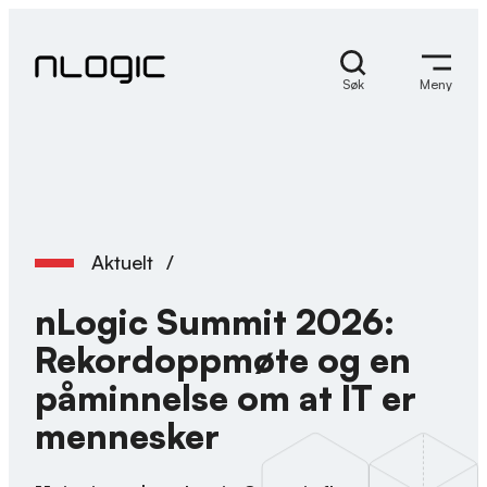
Hopp
til
innhold
Søk
Meny
Aktuelt
/
nLogic Summit 2026:
Rekordoppmøte og en
påminnelse om at IT er
mennesker