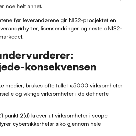
er noe helt annet.
ene før leverandørene gir NIS2-prosjektet en
everandørbytter, lisensendringer og neste «NIS2-
 markedet.
undervurderer:
kjede-konsekvensen
ke medier, brukes ofte tallet «5000 virksomheter
sielle og viktige virksomheter i de definerte
21 punkt 2(d) krever at virksomheter i scope
tyrer cybersikkerhetsrisiko gjennom hele