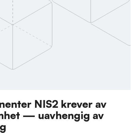
enter NIS2 krever av
mhet — uavhengig av
lg