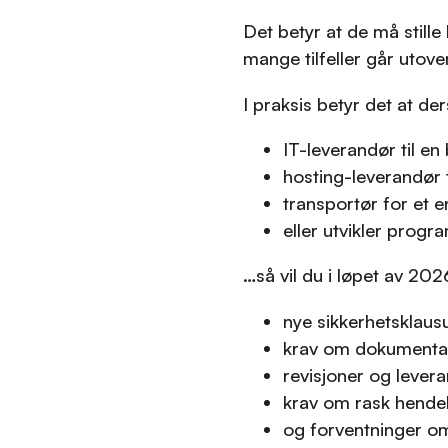
Det betyr at de må stille
mange tilfeller går utove
I praksis betyr det at de
IT-leverandør til en
hosting-leverandør t
transportør for et e
eller utvikler progra
…så vil du i løpet av 202
nye sikkerhetsklausu
krav om dokumenta
revisjoner og levera
krav om rask hendel
og forventninger om