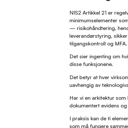
NIS2 Artikkel 21 er regelv
minimumselementer som 
— risikohåndtering, hende
leverandørstyring, sikker
tilgangskontroll og MFA.
Det sier ingenting om hv
disse funksjonene.
Det betyr at hver virks
uavhengig av teknologiva
Har vi en arkitektur som 
dokumentert evidens og 
I praksis kan de ti elem
som må fungere sammen.