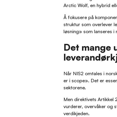
Arctic Wolf, en hybrid ell
Å fokusere på komponent
struktur som overlever l
løsning» som lanseres i
Det mange 
leverandør
Når NIS2 omtales i nors
er i scope». Det er essen
sektorene.
Men direktivets Artikkel 
vurderer, overvåker og s
verdikjeden.