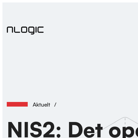
Hopp
til
innhold
Aktuelt
/
NIS2: Det op