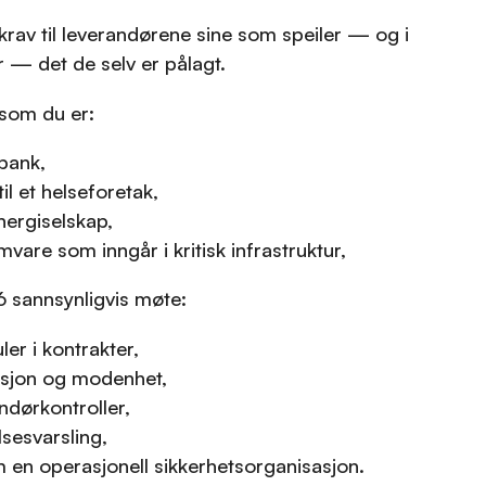
 krav til leverandørene sine som speiler — og i
r — det de selv er pålagt.
rsom du er:
 bank,
il et helseforetak,
nergiselskap,
mvare som inngår i kritisk infrastruktur,
6 sannsynligvis møte:
ler i kontrakter,
sjon og modenhet,
ndørkontroller,
sesvarsling,
 en operasjonell sikkerhetsorganisasjon.