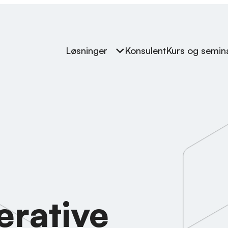
Løsninger
Konsulent
Kurs og semin
erative