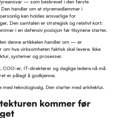
tyreansvar — som beskrevet i den første
n. Den handler om at styremedlemmer i
personlig kan holdes ansvarlige for
er. Den samtalen er strategisk og relativt kort:
mer i en defensiv posisjon før tilsynene starter.
en denne artikkelen handler om — er
r om hva virksomheten faktisk skal levere. Ikke
ektur, systemer og prosesser.
, COO-er, IT-direktører og daglige ledere nå må
yret er pålagt å godkjenne.
e med teknologivalg. Den starter med arkitektur.
itekturen kommer før
lget