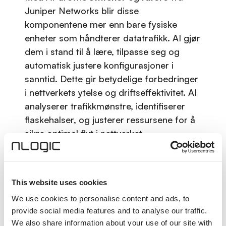
Juniper Networks blir disse
komponentene mer enn bare fysiske
enheter som håndterer datatrafikk. AI gjør
dem i stand til å lære, tilpasse seg og
automatisk justere konfigurasjoner i
sanntid. Dette gir betydelige forbedringer
i nettverkets ytelse og driftseffektivitet. AI
analyserer trafikkmønstre, identifiserer
flaskehalser, og justerer ressursene for å
sikre optimal flyt i nettverket.
Sikkerhet i
nettverksadministrasjon
This website uses cookies
Sikkerhet er en kritisk faktor i
We use cookies to personalise content and ads, to
nettverksadministrasjon
, spesielt med
provide social media features and to analyse our traffic.
stadig økende trusler fra cyberangrep.
We also share information about your use of our site with