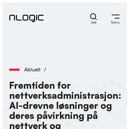
Hopp
til
innhold
Søk
Meny
Aktuelt
/
Fremtiden for
nettverksadministrasjon:
AI-drevne løsninger og
deres påvirkning på
nettverk og