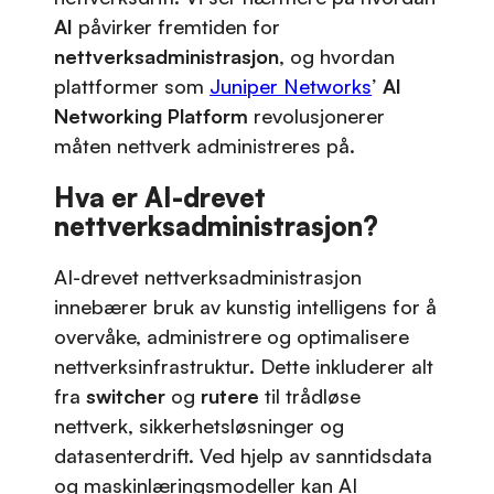
AI
påvirker fremtiden for
nettverksadministrasjon
, og hvordan
plattformer som
Juniper Networks
’
AI
Networking Platform
revolusjonerer
måten nettverk administreres på.
Hva er AI-drevet
nettverksadministrasjon?
AI-drevet nettverksadministrasjon
innebærer bruk av kunstig intelligens for å
overvåke, administrere og optimalisere
nettverksinfrastruktur. Dette inkluderer alt
fra
switcher
og
rutere
til trådløse
nettverk, sikkerhetsløsninger og
datasenterdrift. Ved hjelp av sanntidsdata
og maskinlæringsmodeller kan AI