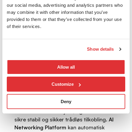
Juniper Networks’ AI-løsninger tilbyr en
our social media, advertising and analytics partners who
proaktiv tilnærming til sikkerhet. Ved å
may combine it with other information that you’ve
provided to them or that they’ve collected from your use
overvåke nettverket i sanntid kan
of their services.
plattformen oppdage og reagere på
trusler før de blir alvorlige problemer. For
eksempel kan AI identifisere uvanlige
Show details
mønstre som indikerer
DDoS-angrep
eller
malware, og umiddelbart sette i gang
Allow all
tiltak for å beskytte nettverket.
Trådløse nettverk:
Customize
Optimalisert tilkobling
Deny
Trådløse nettverk er en sentral del av
moderne bedriftsmiljøer, og AI bidrar til å
sikre stabil og sikker trådløs tilkobling.
AI
Networking Platform
kan automatisk