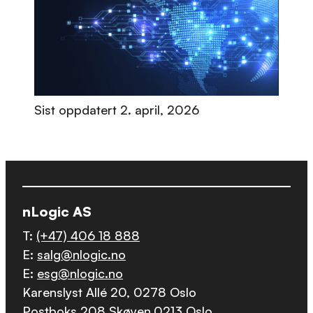
Sist oppdatert
2. april, 2026
nLogic AS
T:
(+47) 406 18 888
E:
salg@nlogic.no
E:
esg@nlogic.no
Karenslyst Allé 20, 0278 Oslo
Postboks 208 Skøyen,0213 Oslo