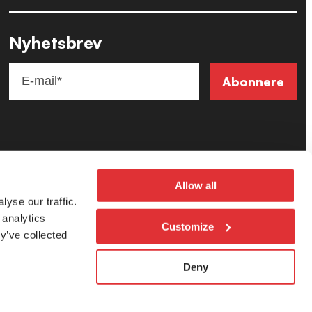
Nyhetsbrev
Allow all
yse our traffic.
 analytics
Customize
y’ve collected
Følg oss på:
Facebook
Linkedin
Deny