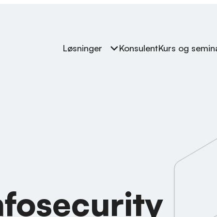
Løsninger
Konsulent
Kurs og semin
nfosecurity