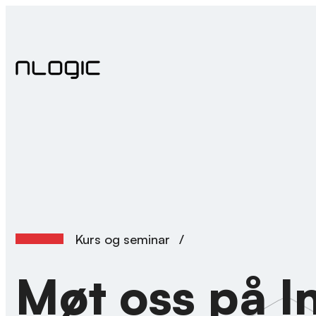
Hopp
til
innhold
Kurs og seminar
/
Møt oss på I