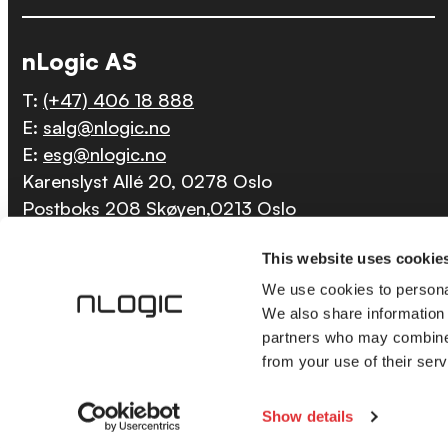
nLogic AS
T:
(+47) 406 18 888
E:
salg@nlogic.no
E:
esg@nlogic.no
Karenslyst Allé 20, 0278 Oslo
Postboks 208 Skøyen,0213 Oslo
Org.nr.: 821 678 102
This website uses cookie
We use cookies to personal
We also share information 
partners who may combine i
Til toppen
from your use of their serv
Show details