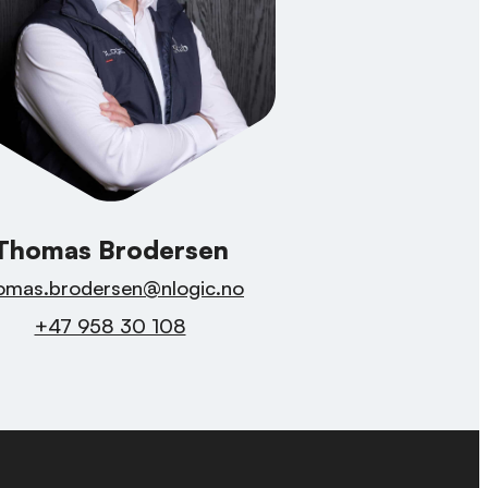
Thomas Brodersen
omas.brodersen@nlogic.no
+47 958 30 108