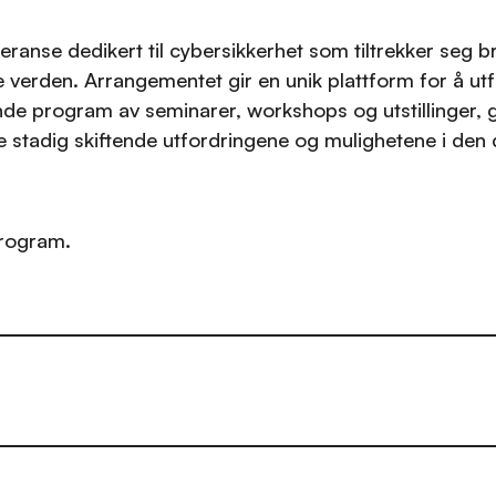
anse dedikert til cybersikkerhet som tiltrekker seg br
e verden. Arrangementet gir en unik plattform for å u
e program av seminarer, workshops og utstillinger, gir
e stadig skiftende utfordringene og mulighetene i den d
program.