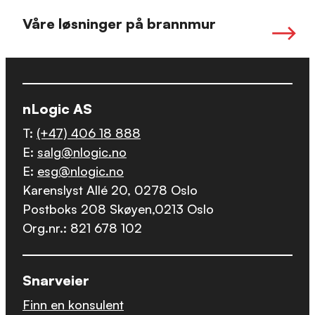
Våre løsninger på brannmur
nLogic AS
T:
(+47) 406 18 888
E:
salg@nlogic.no
E:
esg@nlogic.no
Karenslyst Allé 20, 0278 Oslo
Postboks 208 Skøyen,0213 Oslo
Org.nr.: 821 678 102
Snarveier
Finn en konsulent