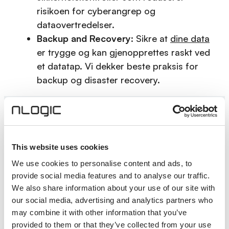
risikoen for cyberangrep og
dataovertredelser.
Backup and Recovery
: Sikre at
dine data
er trygge og kan gjenopprettes raskt ved
et datatap. Vi dekker beste praksis for
backup og disaster recovery.
Hvordan komme i gang med en
This website uses cookies
sikkerhetsworkshop
We use cookies to personalise content and ads, to
provide social media features and to analyse our traffic.
Book en workshop
: Fyll ut skjemaet
We also share information about your use of our site with
nedenfor med dine detaljer og ønsket
our social media, advertising and analytics partners who
may combine it with other information that you’ve
fokusområde.
provided to them or that they’ve collected from your use
Planlegging
: Vi kontakter deg for å avtale