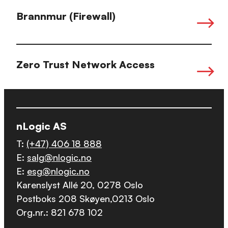
Brannmur (Firewall)
Zero Trust Network Access
nLogic AS
T:
(+47) 406 18 888
E:
salg@nlogic.no
E:
esg@nlogic.no
Karenslyst Allé 20, 0278 Oslo
Postboks 208 Skøyen,0213 Oslo
Org.nr.: 821 678 102