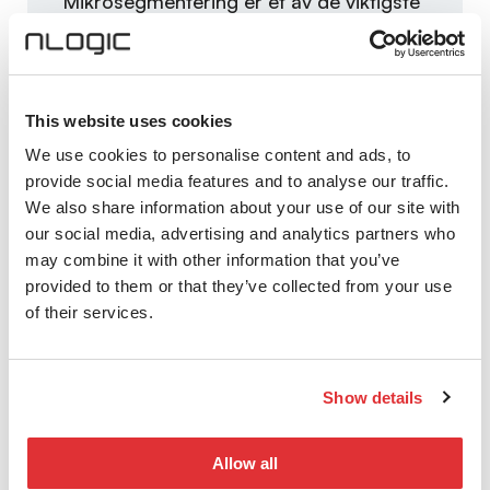
Mikrosegmentering er et av de viktigste
tiltakene man kan gjøre for å hindre og
begrense angrep. Mikrosegmentering er
et av tiltakene NSM anbefaler, vi hjelper
deg med å støtte disse tiltakene.
This website uses cookies
We use cookies to personalise content and ads, to
provide social media features and to analyse our traffic.
We also share information about your use of our site with
Mikrosegmentering, visualisering
our social media, advertising and analytics partners who
og nettverksautomasjon
may combine it with other information that you’ve
provided to them or that they’ve collected from your use
Vi hjelper våre kunder med å design,
of their services.
implementering og optimalisering av
mikrosegmentering, på ny eller eksisterende
infrastruktur. Med en applikasjonssentrisk
Show details
sikkerhet for dine VMer via mikrosegmentering,
visualisering og nettverksautomasjon, så får du
Allow all
full innsikt og granulær kontroll over