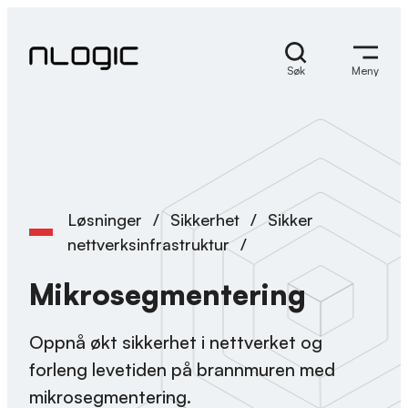
Skip
to
content
Søk
Meny
Løsninger
/
Sikkerhet
/
Sikker
nettverksinfrastruktur
/
Mikrosegmentering
Oppnå økt sikkerhet i nettverket og
forleng levetiden på brannmuren med
mikrosegmentering.