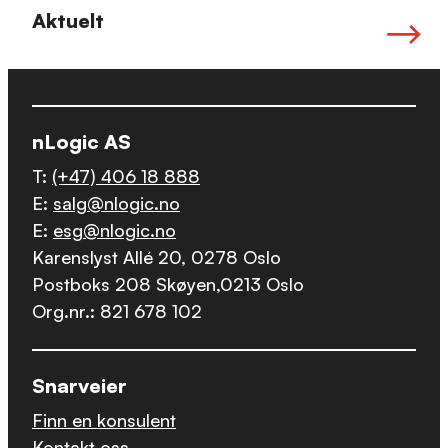
Aktuelt
nLogic AS
T:
(+47) 406 18 888
E:
salg@nlogic.no
E:
esg@nlogic.no
Karenslyst Allé 20, 0278 Oslo
Postboks 208 Skøyen,0213 Oslo
Org.nr.: 821 678 102
Snarveier
Finn en konsulent
Kontakt oss