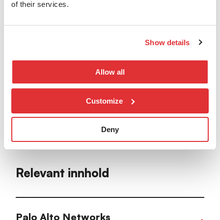
of their services.
Show details
Allow all
Customize
Nils Johan Gabrielsen
Principal Security Engineer
Deny
Relevant innhold
Palo Alto Networks