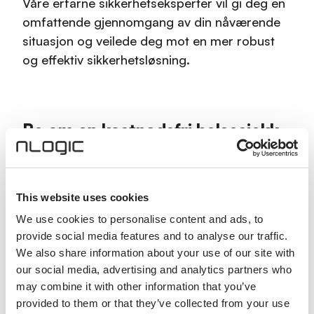
Våre erfarne sikkerhetseksperter vil gi deg en
omfattende gjennomgang av din nåværende
situasjon og veilede deg mot en mer robust
og effektiv sikkerhetsløsning.
Be om en kostnadsfri helsesjekk
Våre eksperter tar kontakt med deg for å
kartlegge behov og planlegge en
This website uses cookies
gjennomgang av din Cortex XDR.
We use cookies to personalise content and ads, to
E-post
*
provide social media features and to analyse our traffic.
We also share information about your use of our site with
our social media, advertising and analytics partners who
may combine it with other information that you’ve
Telefon
provided to them or that they’ve collected from your use