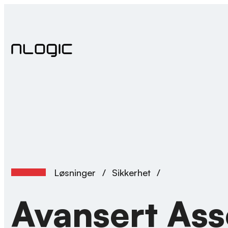
Skip
to
content
Løsninger
/
Sikkerhet
/
Avansert Asse