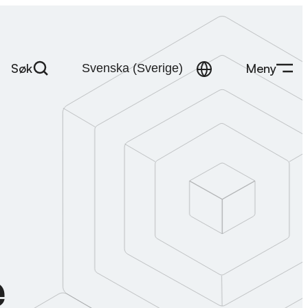
Søk
Meny
e