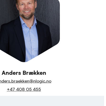
Anders Brækken
nders.braekken@nlogic.no
+47 408 05 455