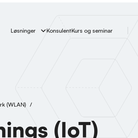
Løsninger
Konsulent
Kurs og seminar
erk (WLAN)
/
hings (IoT)