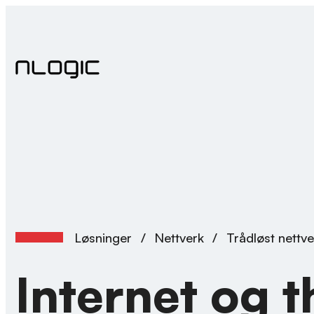
Skip
to
content
Løsninger
/
Nettverk
/
Trådløst nettv
Internet og t