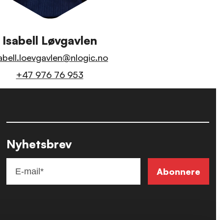
Isabell Løvgavlen
abell.loevgavlen@nlogic.no
+47 976 76 953
Nyhetsbrev