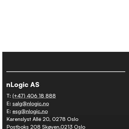
nLogic AS
T:
(+47) 406 18 888
E:
salg@nlogic.no
E:
esg@nlogic.no
Karenslyst Allé 20, 0278 Oslo
Postboks 208 Skøyen,0213 Oslo