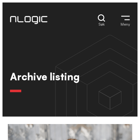
Hopp
til
innhold
Søk
Meny
Archive listing