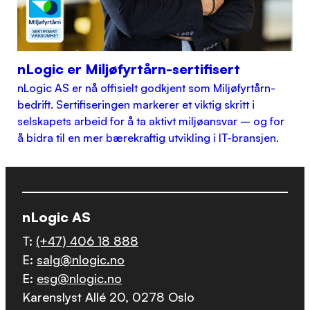
nLogic er Miljøfyrtårn-sertifisert
nLogic AS er nå offisielt godkjent som Miljøfyrtårn-
bedrift. Sertifiseringen markerer et viktig skritt i
selskapets arbeid for å ta aktivt miljøansvar – og for
å bidra til en mer bærekraftig utvikling i IT-bransjen.
nLogic AS
T:
(+47) 406 18 888
E:
salg@nlogic.no
E:
esg@nlogic.no
Karenslyst Allé 20, 0278 Oslo