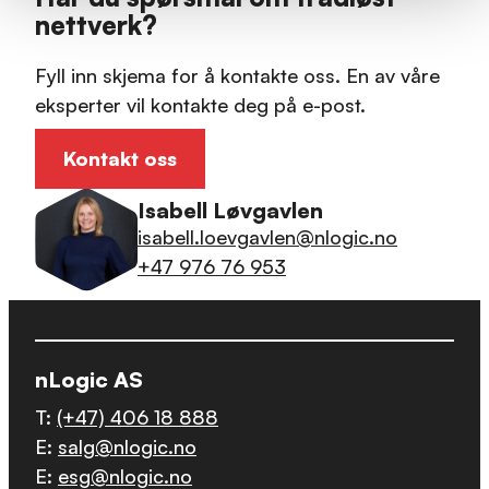
nettverk?
Fyll inn skjema for å kontakte oss. En av våre
eksperter vil kontakte deg på e-post.
Kontakt oss
Isabell Løvgavlen
isabell.loevgavlen@nlogic.no
+47 976 76 953
nLogic AS
T:
(+47) 406 18 888
E:
salg@nlogic.no
E:
esg@nlogic.no