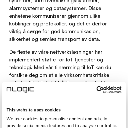
systemer, som overvåkningssystemer,
alarmsystemer og datasystemer. Disse
enhetene kommuniserer gjennom ulike
koblinger og protokoller, og det er derfor
viktig å sørge for god kommunikasjon,
sikkerhet og sømløs transport av data.
De fleste av våre
nettverksløsninger
har
implementert støtte for IoT-tjenester og
teknologi. Med vår tilnærming til IoT kan du
forsikre deg om at alle virksomhetskritiske
enheter tilkoblet det trådløse nettverket kan
kommunisere med hverandre, og styres på en
sikker, sømløs og effektiv måte.
This website uses cookies
We use cookies to personalise content and ads, to
provide social media features and to analyse our traffic.