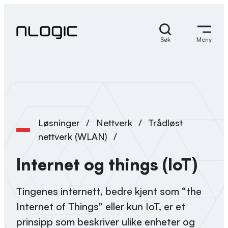
Hopp
til
innhold
Søk
Meny
Løsninger
/
Nettverk
/
Trådløst
nettverk (WLAN)
/
Internet og things (IoT)
Tingenes internett, bedre kjent som “the
Internet of Things” eller kun IoT, er et
prinsipp som beskriver ulike enheter og