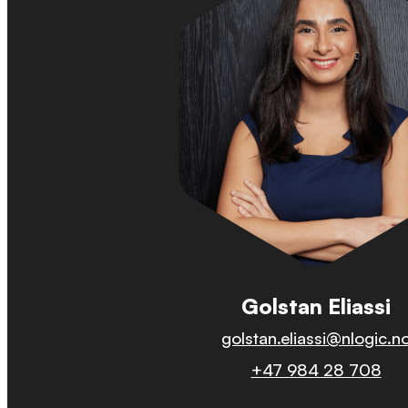
Golstan Eliassi
golstan.eliassi@nlogic.n
+47 984 28 708