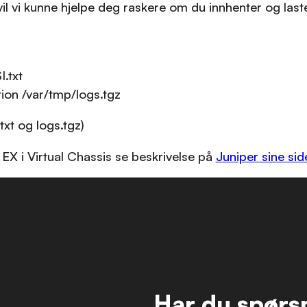
l vi kunne hjelpe deg raskere om du innhenter og las
.txt
tion /var/tmp/logs.tgz
txt og logs.tgz)
 EX i Virtual Chassis se beskrivelse på
Juniper sine sid
Har du spørsm