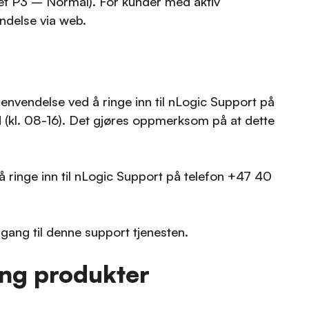
itet P3 – Normal). For kunder med aktiv
ndelse via web.
nvendelse ved å ringe inn til nLogic Support på
d (kl. 08-16). Det gjøres oppmerksom på at dette
å ringe inn til nLogic Support på telefon +47 40
gang til denne support tjenesten.
ing produkter