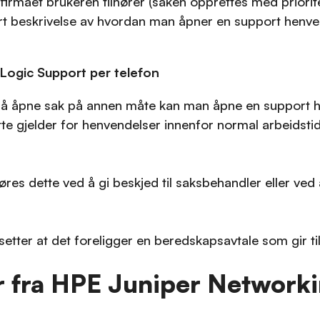
 firmaet brukeren tilhører (saken opprettes med prior
ert beskrivelse av hvordan man åpner en support henve
 nLogic Support per telefon
l å åpne sak på annen måte kan man åpne en support he
tte gjelder for henvendelser innenfor normal arbeidsti
es dette ved å gi beskjed til saksbehandler eller ved 
tter at det foreligger en beredskapsavtale som gir til
er fra HPE Juniper Network