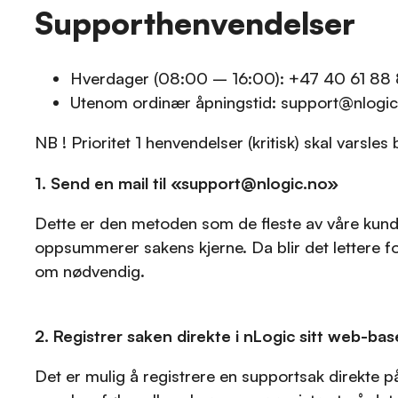
Supporthenvendelser
Hverdager (08:00 – 16:00): +47 40 61 88 88
Utenom ordinær åpningstid: support@nlogic.n
NB ! Prioritet 1 henvendelser (kritisk) skal varsle
1. Send en mail til «support@nlogic.no»
Dette er den metoden som de fleste av våre kunder
oppsummerer sakens kjerne. Da blir det lettere 
om nødvendig.
2. Registrer saken direkte i nLogic sitt web-ba
Det er mulig å registrere en supportsak direkte p