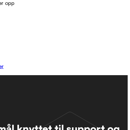
ter opp
er
ål knyttet til support og