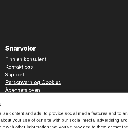
Snarveier
Finn en konsulent
Kontakt oss
Support
Personvern og Cookies
Åpenhetsloven
s
ise content and ads, to provide social media features and to anal
about your use of our site with our social media, advertising and
t with other information that you’ve provided to them or that the