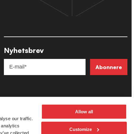
Nyhetsbrev
Allow all
yse our traffic.
 analytics
Customize
y’ve collected