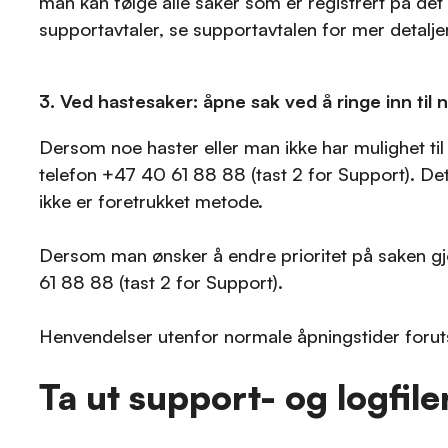
man kan følge alle saker som er registrert på det
supportavtaler, se supportavtalen for mer detalj
3. Ved hastesaker: åpne sak ved å ringe inn til
Dersom noe haster eller man ikke har mulighet ti
telefon +47 40 61 88 88 (tast 2 for Support). De
ikke er foretrukket metode.
Dersom man ønsker å endre prioritet på saken gjør
61 88 88 (tast 2 for Support).
Henvendelser utenfor normale åpningstider forutse
Ta ut support- og logfil