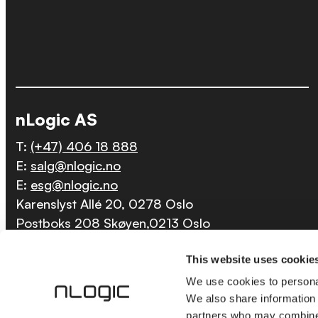
nLogic AS
T:
(+47) 406 18 888
E:
salg@nlogic.no
E:
esg@nlogic.no
Karenslyst Allé 20, 0278 Oslo
Postboks 208 Skøyen,0213 Oslo
Org.nr.: 821 678 102
This website uses cookie
We use cookies to personal
We also share information 
partners who may combine i