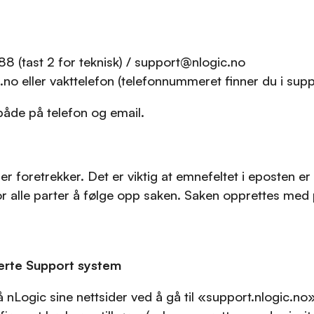
 (tast 2 for teknisk) / support@nlogic.no
o eller vakttelefon (telefonnummeret finner du i supp
s både på telefon og email.
 foretrekker. Det er viktig at emnefeltet i eposten er
for alle parter å følge opp saken. Saken opprettes m
serte Support system
å nLogic sine nettsider ved å gå til «support.nlogic.n