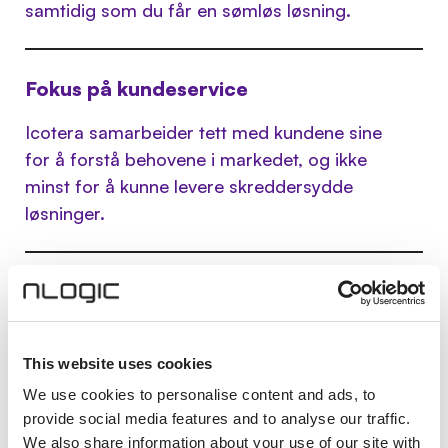
samtidig som du får en sømløs løsning.
Fokus på kundeservice
Icotera samarbeider tett med kundene sine
for å forstå behovene i markedet, og ikke
minst for å kunne levere skreddersydde
løsninger.
Kvalitet og pålitelighet
Produktene gjennomgår grundige tester
for å sikre at de oppfyller relevante
This website uses cookies
bransjestandarder. Det bidrar til pålitelige
We use cookies to personalise content and ads, to
og stabile løsninger som leverer høy
provide social media features and to analyse our traffic.
hastighet med minimal nedetid.
We also share information about your use of our site with