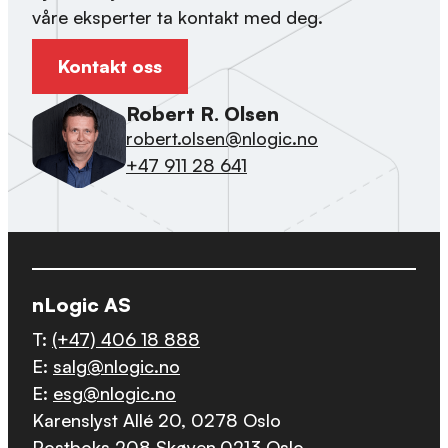
våre eksperter ta kontakt med deg.
Kontakt oss
Robert R. Olsen
robert.olsen@nlogic.no
+47 911 28 641
nLogic AS
T:
(+47) 406 18 888
E:
salg@nlogic.no
E:
esg@nlogic.no
Karenslyst Allé 20, 0278 Oslo
Postboks 208 Skøyen,0213 Oslo