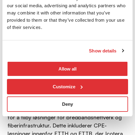
our social media, advertising and analytics partners who
Produktene er også skalerbare, noe som
may combine it with other information that you’ve
gjør det enkelt for virksomheter å utvide
provided to them or that they’ve collected from your use
nettverket etter behov.
of their services.
Show details
Allow all
Customize
Vårt samarbeid
Deny
Over flere år har vi samarbeidet med Icotera
for å tilby løsninger for bredbåndsnettverk og
fiberinfrastruktur. Dette inkluderer CPE-
løsninger innenfor FTTH og FTTB, der Icotera