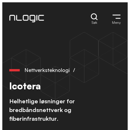
Skip
to
content
Søk
Meny
Nettverksteknologi
/
Icotera
Helhetlige løsninger for
bredbåndsnettverk og
fiberinfrastruktur
.