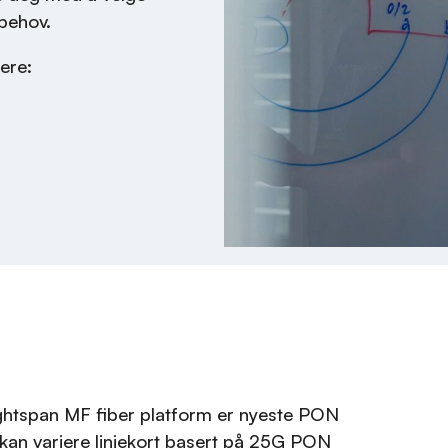
 behov.
nere:
ightspan MF fiber platform er nyeste PON
kan variere linjekort basert på 25G PON