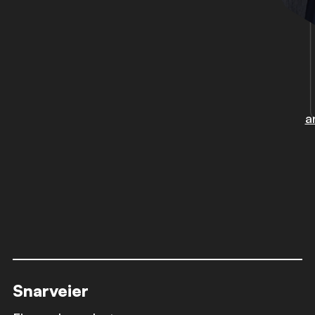
a
Snarveier