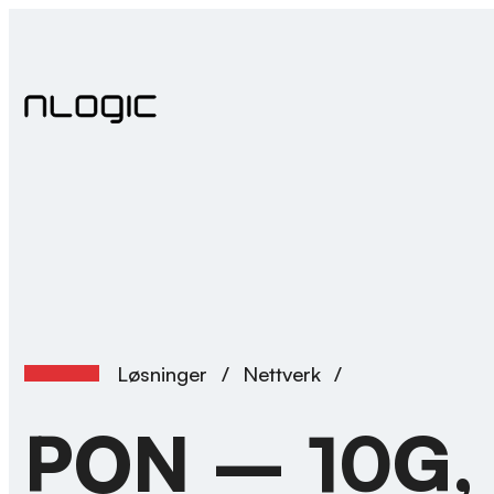
Skip
to
content
Løsninger
/
Nettverk
/
PON – 10G,