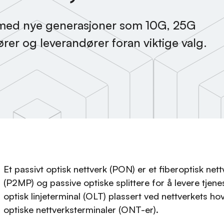
 med nye generasjoner som 10G, 25G
rer og leverandører foran viktige valg.
Et passivt optisk nettverk (PON) er et fiberoptisk net
(P2MP) og passive optiske splittere for å levere tjenes
optisk linjeterminal (OLT) plassert ved nettverkets ho
optiske nettverksterminaler (ONT-er).