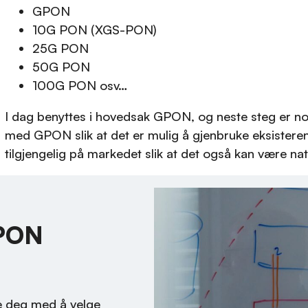
GPON
10G PON (XGS-PON)
25G PON
50G PON
100G PON osv…
I dag benyttes i hovedsak GPON, og neste steg er 
med GPON slik at det er mulig å gjenbruke eksist
tilgjengelig på markedet slik at det også kan være n
 PON
pe deg med å velge