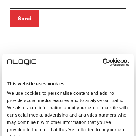
Anders Brækken
anders.braekken@nlogic.no
+47 408 05 455
This website uses cookies
We use cookies to personalise content and ads, to
provide social media features and to analyse our traffic.
Relevant innhold
We also share information about your use of our site with
our social media, advertising and analytics partners who
may combine it with other information that you’ve
Nettverk
provided to them or that they’ve collected from your use