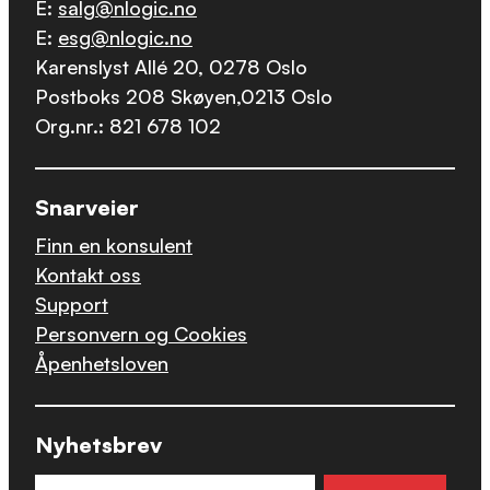
E:
salg@nlogic.no
E:
esg@nlogic.no
Karenslyst Allé 20, 0278 Oslo
Postboks 208 Skøyen,0213 Oslo
Org.nr.: 821 678 102
Snarveier
Finn en konsulent
Kontakt oss
Support
Personvern og Cookies
Åpenhetsloven
Nyhetsbrev