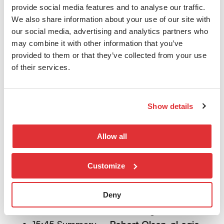
Med mulighet for å delta via Teams
provide social media features and to analyse our traffic.
Dato: 26. november 2025
We also share information about your use of our site with
Tid: 13:00 – 16:00, middag fra 17:00
our social media, advertising and analytics partners who
may combine it with other information that you’ve
Agenda
provided to them or that they’ve collected from your use
of their services.
13:00 Registration with coffee and cake
13:15 nLogic introduction –
Robert Olsen,
nLogic
Show details
13:30 Data Center –
Rudolph Persaud,
HPE Juniper
Allow all
14:00 Optical DCI, P2P –
Marius Wehmer,
nLogic
Customize
14:30 Break
14:45 Private 5G –
Jan Hageløkken,
Deny
Nokia
15:15 Automation –
NN, nLogic
15:45 Summary –
Robert Olsen, nLogic