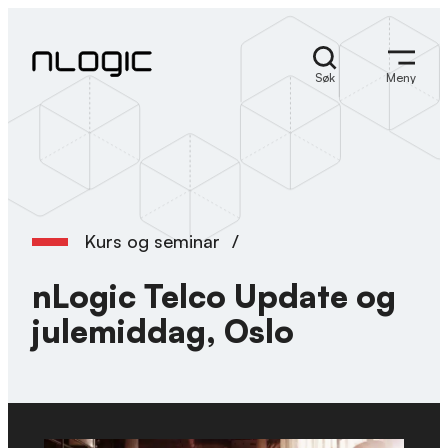
Skip
to
content
Søk
Meny
Kurs og seminar
/
nLogic Telco Update og
julemiddag, Oslo