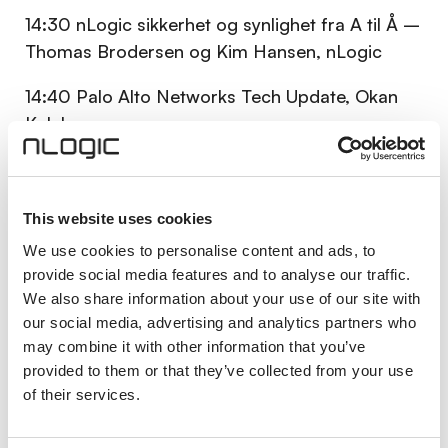
14:30 nLogic sikkerhet og synlighet fra A til Å –
Thomas Brodersen og Kim Hansen, nLogic
14:40 Palo Alto Networks Tech Update, Okan
Kalak
I denne sesjonen gir vi deg en innføring i Palo
Alto Networks’ SASE-plattform. Vi setter
This website uses cookies
spesielt søkelys på Prisma Access Browser og
hvordan denne moderne bedriftsnettleseren
We use cookies to personalise content and ads, to
åpner for nye muligheter innen sikker tilgang og
provide social media features and to analyse our traffic.
We also share information about your use of our site with
brukeropplevelse
our social media, advertising and analytics partners who
15:00
Experiences from the Front Line – Per
may combine it with other information that you’ve
provided to them or that they’ve collected from your use
Soderqvist, Arctic Wolf
of their services.
Throwing money at the problem will not keep
you safe. Research driven insight matters more