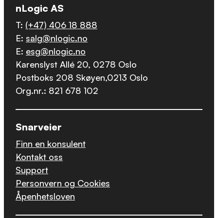
nLogic AS
T:
(+47) 406 18 888
E:
salg@nlogic.no
E:
esg@nlogic.no
Karenslyst Allé 20, 0278 Oslo
Postboks 208 Skøyen,0213 Oslo
Org.nr.: 821 678 102
Snarveier
Finn en konsulent
Kontakt oss
Support
Personvern og Cookies
Åpenhetsloven