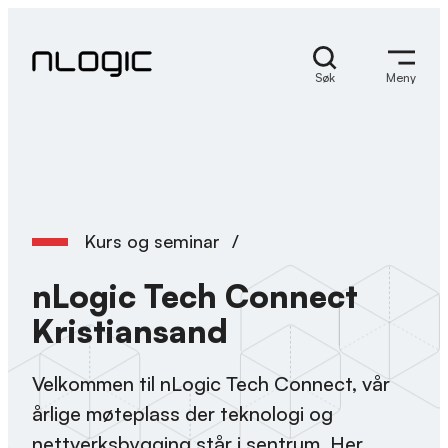
Skip
to
content
Søk
Meny
Kurs og seminar
/
nLogic Tech Connect
Kristiansand
Velkommen til nLogic Tech Connect, vår
årlige møteplass der teknologi og
nettverksbygging står i sentrum. Her