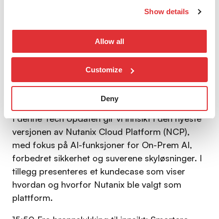
than ever, and the conclusion is unavoidable.
Show details
Cybersecurity investments and decision-making
is shifting from gut instinct to evidence backed
Allow all
15:15 Pause
Customize
15:30
Nutanix Tech Update + Kundecase
, Sunil
Malhotra, nLogic og André Jäderberg, Nutanix
Deny
I denne Tech Updaten gir vi innsikt i den nyeste
versjonen av Nutanix Cloud Platform (NCP),
med fokus på AI-funksjoner for On-Prem AI,
forbedret sikkerhet og suverene skyløsninger. I
tillegg presenteres et kundecase som viser
hvordan og hvorfor Nutanix ble valgt som
plattform.