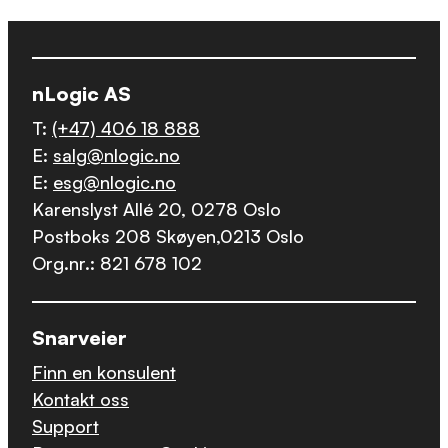
nLogic AS
T:
(+47) 406 18 888
E:
salg@nlogic.no
E:
esg@nlogic.no
Karenslyst Allé 20, 0278 Oslo
Postboks 208 Skøyen,0213 Oslo
Org.nr.: 821 678 102
Snarveier
Finn en konsulent
Kontakt oss
Support