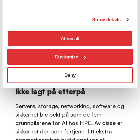
brukerminuttene i et offentlig lokale var
med redusert kvalitet, fant rotårsaken i
radiofrekvensoverbelastning, justerte
Show details
kanalbåndene automatisk, og reduserte
toppbelastningen fra 90 til 54 prosent,
Allow all
uten at noen sak ble meldt til support. Det
er nettopp dette learn/predict/heal i
Customize
praksis ser ut som, vist live, ikke bare
beskrevet i en presentasjon.
Deny
Sikkerhet må være built-in,
ikke lagt på etterpå
Servere, storage, networking, software og
sikkerhet ble pekt på som de fem
grunnpilarene for AI hos HPE. Av disse er
sikkerhet den som fortjener litt ekstra
oppmerksomhet: budskapet var at