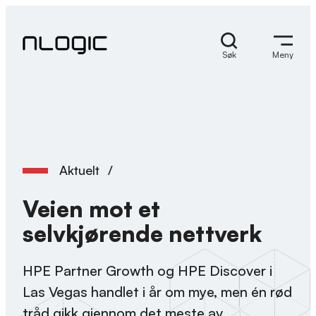
Hopp
til
innhold
Søk
Meny
Aktuelt
/
Veien mot et
selvkjørende nettverk
HPE Partner Growth og HPE Discover i
Las Vegas handlet i år om mye, men én rød
tråd gikk gjennom det meste av