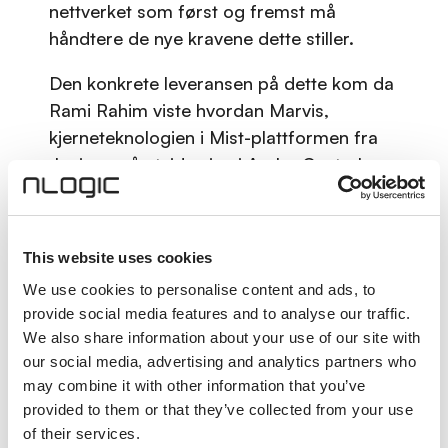
nettverket som først og fremst må
håndtere de nye kravene dette stiller.
Den konkrete leveransen på dette kom da
Rami Rahim viste hvordan Marvis,
kjerneteknologien i Mist-plattformen fra
Juniper, nå utvides inn i Aruba Central.
Rahim beskrev det selv som en leveranse
på et løfte gitt da Juniper-oppkjøpet ble
avsluttet i juli året før, og sa at de for et år
This website uses cookies
siden lovet å samle det beste fra Juniper
We use cookies to personalise content and ads, to
og Aruba, og at de nå leverer på nettopp
provide social media features and to analyse our traffic.
det.
We also share information about your use of our site with
our social media, advertising and analytics partners who
Beviset kom også som en live-demo på
may combine it with other information that you’ve
scenen. Rahim viste hvordan Marvis
provided to them or that they’ve collected from your use
oppdaget at over 6 prosent av
of their services.