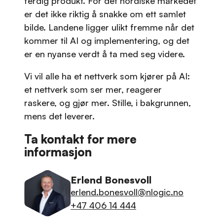
ferdig produkt. For det nordiske markedet
er det ikke riktig å snakke om ett samlet
bilde. Landene ligger ulikt fremme når det
kommer til AI og implementering, og det
er en nyanse verdt å ta med seg videre.
Vi vil alle ha et nettverk som kjører på AI:
et nettverk som ser mer, reagerer
raskere, og gjør mer. Stille, i bakgrunnen,
mens det leverer.
Ta kontakt for mere
informasjon
Erlend Bonesvoll
erlend.bonesvoll@nlogic.no
+47 406 14 444