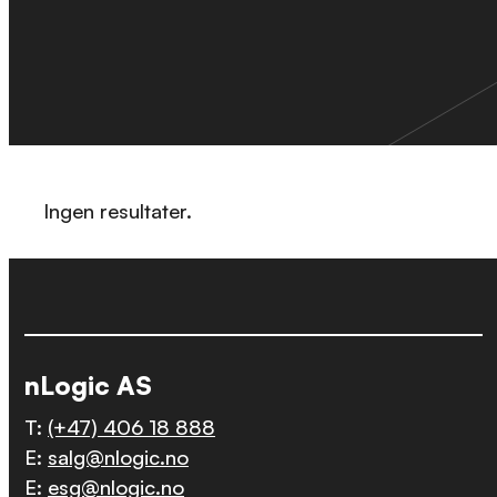
Ingen resultater.
nLogic AS
T:
(+47) 406 18 888
E:
salg@nlogic.no
E:
esg@nlogic.no