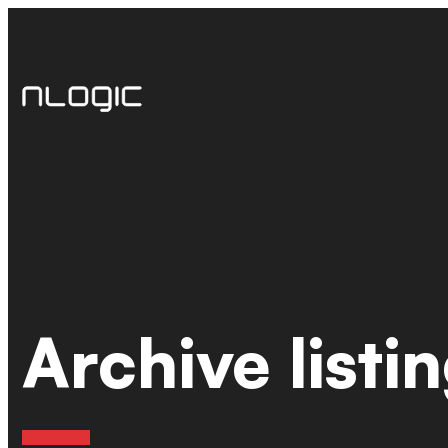
Hopp
til
innhold
Archive listi