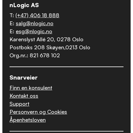
nLogic AS
T:
(+47) 406 18 888
E:
salg@nlogic.no
E:
esg@nlogic.no
Karenslyst Allé 20, 0278 Oslo
Postboks 208 Skøyen,0213 Oslo
Org.nr.: 821 678 102
Snarveier
Finn en konsulent
Kontakt oss
Support
Personvern og Cookies
Åpenhetsloven