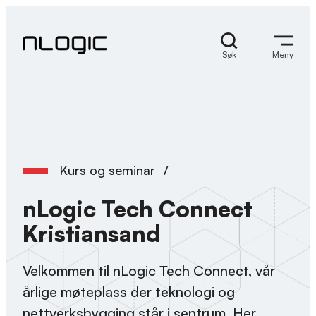
Hopp
til
innhold
Søk
Meny
Kurs og seminar
/
nLogic Tech Connect
Kristiansand
Velkommen til nLogic Tech Connect, vår
årlige møteplass der teknologi og
nettverksbygging står i sentrum. Her