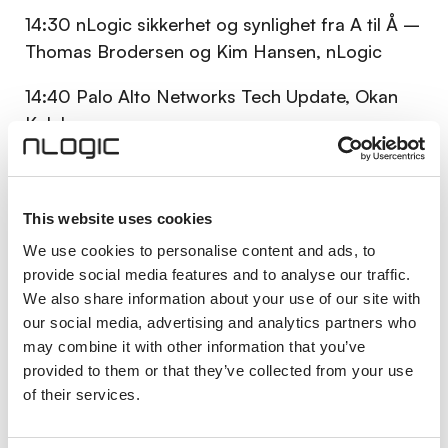
14:30 nLogic sikkerhet og synlighet fra A til Å –
Thomas Brodersen og Kim Hansen, nLogic
14:40 Palo Alto Networks Tech Update, Okan
Kalak
I denne sesjonen gir vi deg en innføring i Palo
Alto Networks’ SASE-plattform. Vi setter
This website uses cookies
spesielt søkelys på Prisma Access Browser og
hvordan denne moderne bedriftsnettleseren
We use cookies to personalise content and ads, to
åpner for nye muligheter innen sikker tilgang og
provide social media features and to analyse our traffic.
We also share information about your use of our site with
brukeropplevelse
our social media, advertising and analytics partners who
15:00
Experiences from the Front Line – Per
may combine it with other information that you’ve
provided to them or that they’ve collected from your use
Soderqvist, Arctic Wolf
of their services.
Throwing money at the problem will not keep
you safe. Research driven insight matters more