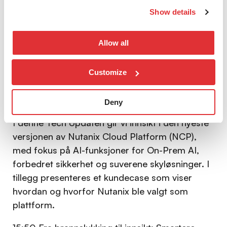
than ever, and the conclusion is unavoidable.
Show details
Cybersecurity investments and decision-making
is shifting from gut instinct to evidence backed
Allow all
15:15 Pause
Customize
15:30
Nutanix Tech Update + Kundecase
, Sunil
Malhotra, nLogic og André Jäderberg, Nutanix
Deny
I denne Tech Updaten gir vi innsikt i den nyeste
versjonen av Nutanix Cloud Platform (NCP),
med fokus på AI-funksjoner for On-Prem AI,
forbedret sikkerhet og suverene skyløsninger. I
tillegg presenteres et kundecase som viser
hvordan og hvorfor Nutanix ble valgt som
plattform.