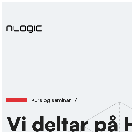
Hopp
til
innhold
Kurs og seminar
/
Vi deltar på