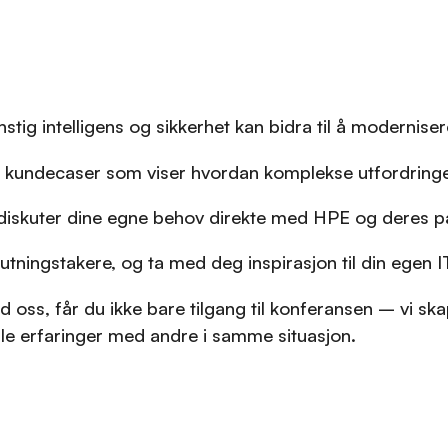
stig intelligens og sikkerhet kan bidra til å modernise
undecaser som viser hvordan komplekse utfordringer 
 diskuter dine egne behov direkte med HPE og deres p
tningstakere, og ta med deg inspirasjon til din egen IT
ss, får du ikke bare tilgang til konferansen – vi sk
sle erfaringer med andre i samme situasjon.