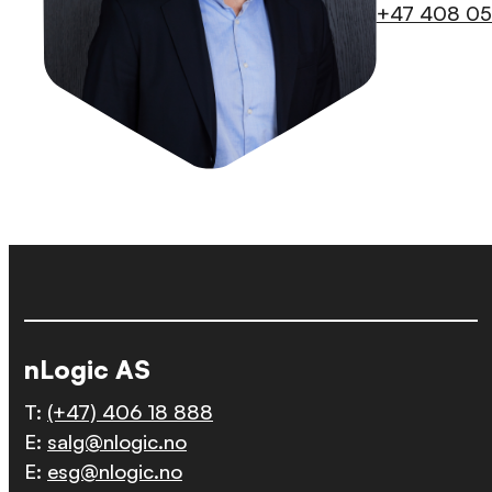
+47 408 05
nLogic AS
T:
(+47) 406 18 888
E:
salg@nlogic.no
E:
esg@nlogic.no