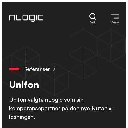
Hopp
til
innhold
Søk
Meny
Referanser
/
Unifon
Unifon valgte nLogic som sin
kompetansepartner på den nye Nutanix-
løsningen.