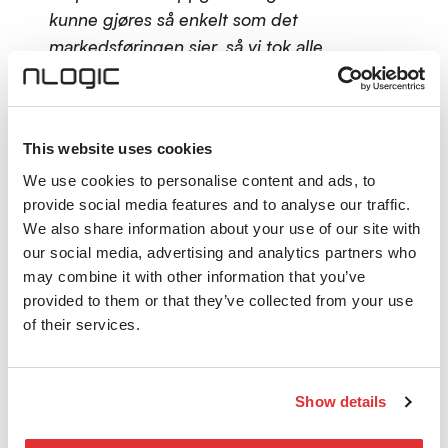
kunne gjøres så enkelt som det
markedsføringen sier, så vi tok alle
forhåndsregler før vi trykket på knappen.
Nå har vi erfart at virkeligheten faktisk
stemmer overens med markedsføringen: Vi
This website uses cookies
trykker på «upgrade» og så ser vi at
løsningen selv migrerer workloads mellom
We use cookies to personalise content and ads, to
provide social media features and to analyse our traffic.
nodene, og gjennomfører oppgraderingen
We also share information about your use of our site with
uten nedetid og problemer – på dagtid –
our social media, advertising and analytics partners who
under produksjon. Faktisk gjør vi alle
may combine it with other information that you’ve
operasjoner, som oppgraderinger,
provided to them or that they’ve collected from your use
migreringer og deployment av nye
of their services.
tjenester på dagtid – uten forstyrrelser og
nedetid.
Show details
Vi opplevde en gang at en RAM-modul
feilet, uten at det påvirket workloads eller