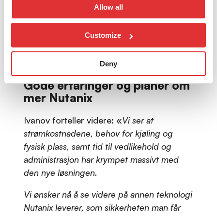
Allow all
ytelse på noen som helst måte. Vi har også
prøvd å teste feiltoleransen i løsningen, og
Customize
konkluderer med at man må være ekstremt
kreativ for å få løsningen til å gå ned. Det
bare funker!»
Deny
Gode erfaringer og planer om
mer Nutanix
Ivanov forteller videre: «
Vi ser at
strømkostnadene, behov for kjøling og
fysisk plass, samt tid til vedlikehold og
administrasjon har krympet massivt med
den nye løsningen.
Vi ønsker nå å se videre på annen teknologi
Nutanix leverer, som sikkerheten man får