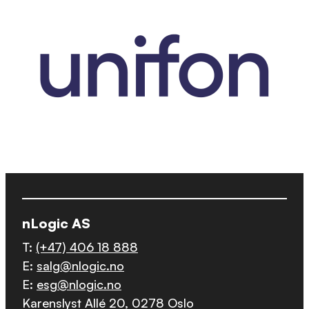
nLogic AS
T:
(+47) 406 18 888
E:
salg@nlogic.no
E:
esg@nlogic.no
Karenslyst Allé 20, 0278 Oslo