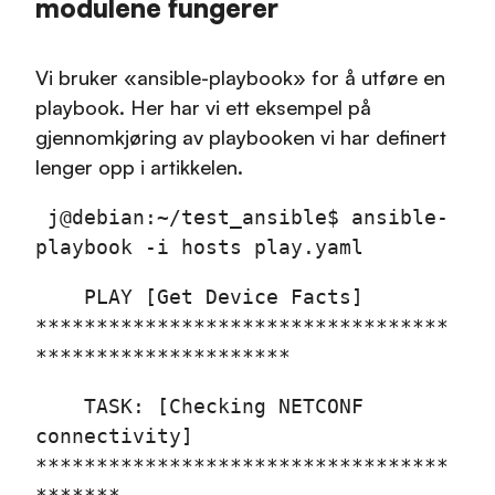
modulene fungerer
Vi bruker «ansible-playbook» for å utføre en
playbook. Her har vi ett eksempel på
gjennomkjøring av playbooken vi har definert
lenger opp i artikkelen.
j@debian:~/test_ansible$ ansible-
playbook -i hosts play.yaml
PLAY [Get Device Facts]
**********************************
*********************
TASK: [Checking NETCONF
connectivity]
**********************************