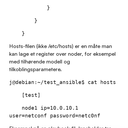
}
}
}
Hosts-filen (ikke /etc/hosts) er en måte man
kan lage et register over noder, for eksempel
med tilhørende modell og
tilkoblingsparametere.
j@debian:~/test_ansible$ cat hosts
[test]
node1 ip=10.0.10.1
user=netconf password=netc0nf