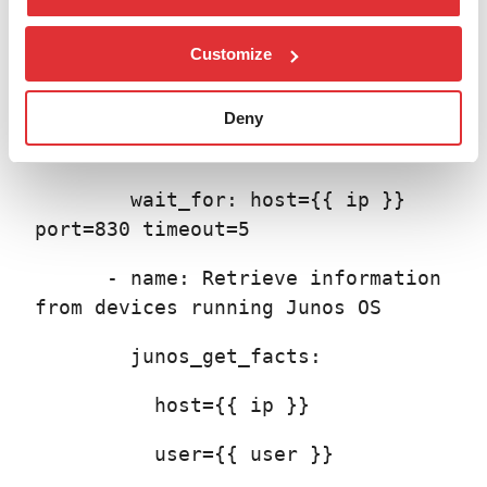
gather_facts: no
Customize
tasks:
Deny
- name: Checking NETCONF
connectivity
wait_for: host={{ ip }}
port=830 timeout=5
- name: Retrieve information
from devices running Junos OS
junos_get_facts:
host={{ ip }}
user={{ user }}