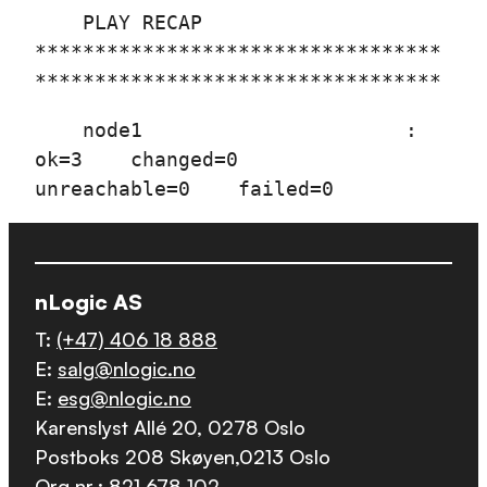
PLAY RECAP
**********************************
**********************************
node1 :
ok=3 changed=0
unreachable=0 failed=0
nLogic AS
T:
(+47) 406 18 888
E:
salg@nlogic.no
E:
esg@nlogic.no
Karenslyst Allé 20, 0278 Oslo
Postboks 208 Skøyen,0213 Oslo
Org.nr.: 821 678 102