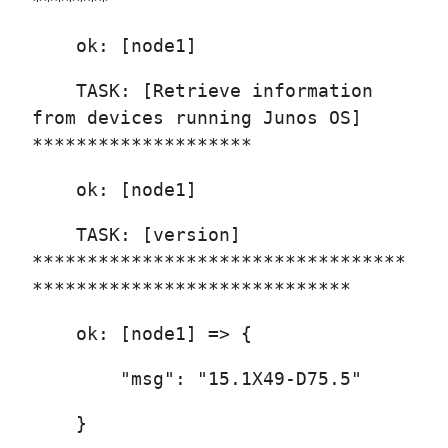
*******
ok: [node1]
TASK: [Retrieve information
from devices running Junos OS]
********************
ok: [node1]
TASK: [version]
**********************************
*****************************
ok: [node1] => {
"msg": "15.1X49-D75.5"
}