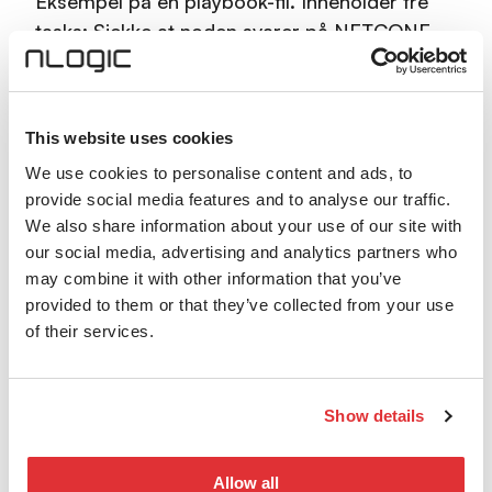
Eksempel på en playbook-fil. Inneholder tre
tasks; Sjekke at noden svarer på NETCONF-
tilkoblinger, hente informasjon om noden og
printe software-versjonen.
j@debian:~/test_ansible$ cat
This website uses cookies
play.yaml
We use cookies to personalise content and ads, to
provide social media features and to analyse our traffic.
---
We also share information about your use of our site with
our social media, advertising and analytics partners who
- name: Get Device Facts
may combine it with other information that you’ve
provided to them or that they’ve collected from your use
hosts: test
of their services.
roles:
- Juniper.junos
Show details
connection: local
Allow all